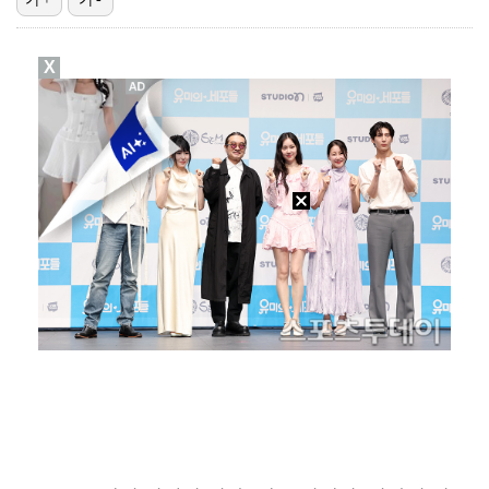
축구협회 성접대 파문에 더불어민주당 "타락한 뒷거래로 …
X
생애 첫 승 노리는 강채연·서어진·장은수, 제주삼다수 …
아이들, '톰보이'까지 MV 4억뷰 돌파…통산 3번째 …
'전참시' 리센느 메이 "희망 보이지 않아 팀 탈퇴 고…
[ST포토] 정지효, 퍼터 확인