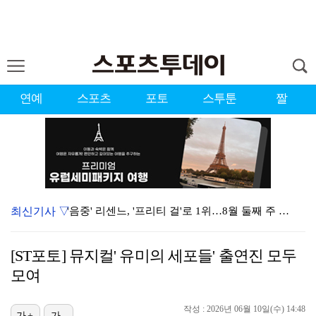
연예
스포츠
포토
스투툰
짤
최신기사 ▽
'음중' 리센느, '프리티 걸'로 1위…8월 둘째 주 …
시원한 바람 불자 힘 낸 이예원 "좋은 기억 있는 테디…
[ST포토] 뮤지컬' 유미의 세포들' 출연진 모두
강채연, 제주삼다수 3R 선두 질주…서어진·장은수 1타…
모여
"큰 섭섭함 안겨 미안"…블랙핑크 지수, 10주년 잡음…
작성 : 2026년 06월 10일(수) 14:48
가+
가-
"친한 척 좀 해"…나영석·배정남, 불화설 재차 해명(…