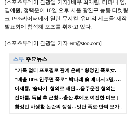
[스포츠투데이 권광일 기자] 배우 최재림, 티파니 영,
김예원, 정택운이 10일 오후 서울 광진구 능동 티켓링
크 1975씨어터에서 열린 뮤지컬 '유미의 세포들' 제작
발표회에 참석해 포즈를 취하고 있다.
[스포츠투데이 권광일 기자 ent@stoo.com]
스투
주요뉴스
"카톡 멀티 프로필로 관계 은폐" 황정민 폭로女, 문자…
"매출 10% 안주면 폭로" 박나래 前 매니저 2명, …
이재룡, '술타기' 혐의로 재판…음주운전 혐의는 미적용…
진아름, 득남 후 근황…출산 후에도 여전한 미모 [스타…
황정민 사생활 논란의 쟁점…잇단 폭로·반박 오가는 소모…