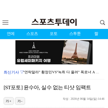
연예
스포츠
포토
스투툰
짤
최신기사 ▽
"연락말라" 황정민VS"녹취 다 올려" 폭로녀 A 씨,…
황정민 폭로자 "아들 연극 몰래 관람? 소품 준비 돕고…
[ST포토] 윤수아, 실수 없는 티샷 임팩트
이강인, 드디어 아틀레티코 선수단과 만났다…시메오네 감…
작성 : 2026년 06월 14일(일) 14:46
10주년인데 40명뿐?…블랙핑크 행사 공지에 팬심 폭발…
가+
가-
KBO, 기록적인 폭염으로 9일까지 리그 중단…내달 6…