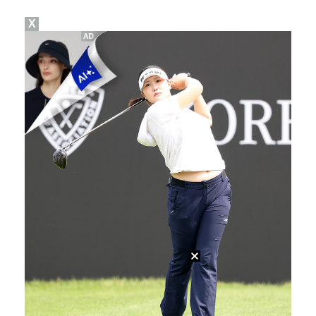
X
"매출 10% 안주면 폭로" 박나래 前 매니저 2명, …
'나솔' 24기 옥순, 출연료 미지급 폭로 "1년 넘게…
박지훈, 9월 잠실실내체육관서 앙코르 콘서트 개최
김혜성, 마이너리그 트리플A서 4경기 연속 무안타 침묵…
'오디세이'·'스파이더맨4', 박스오피스 투톱…기록 경…