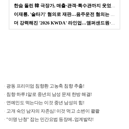
한숨 돌린 韓 극장가, 매출·관객·특수관까지 웃었다 […
이재룡, '술타기' 혐의로 재판…음주운전 혐의는 미적용…
더 강력해진 '2026 KWDA' 라인업…앰퍼샌드원·나…