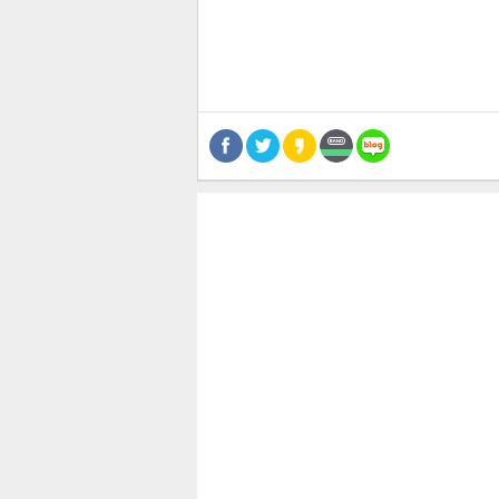
공유
유
로그