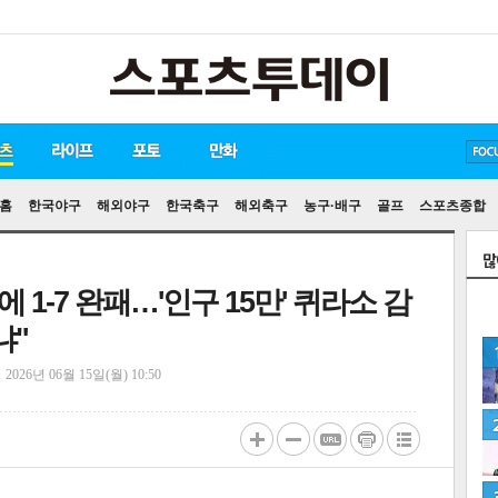
방탄소년단
손흥민
유아인
홈
한국야구
해외야구
한국축구
해외축구
농구·배구
골프
스포츠종합
1-7 완패…'인구 15만' 퀴라소 감
냐"
정
2026년 06월 15일(월) 10:50