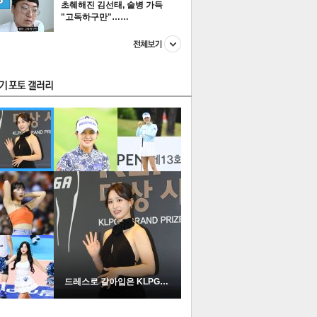
초췌해진 김선태, 술병 가득
"고독하구만"……
스투펀
US
이 본 뉴스
스포츠
포토
드레스로 갈아입은 KLPGA …