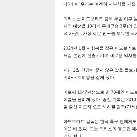
다"라며 "우리는 여전히 자부심을 가질
퀴라소는 아드보카트 감독 부임 이후 놀
지역 예선을 10경기 무패(7승 3무)의
국 가운데 가장 적은 인구를 보유한 국
2024년 1월 지휘봉을 잡은 아드보카트
체
인
드컵 본선에 진출시키며 새로운 역사를
지난 2월 건강이 좋지 않은 딸을 돌보
퀴라소 지휘봉을 잡게 됐다.
이로써 1947년생으로 만 78세인 아
이름을 올리게 됐다. 종전 기록은 201
일 출신 지도자 오토 레하겔 감독(71세
아드보카트 감독은 한국 축구 팬에게도 
이끈 바 있다. 그는 퀴라소의 월드컵 
기도 했다.