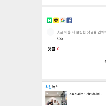
페이
트위
카카
밴드
네이
기
스윙스, 배우 도전하더니 마…