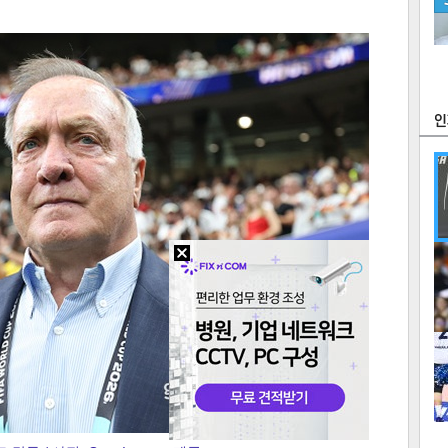
츠
라이프
포토
만화
FOC
많
연예
1
2
텍스
텍스
url 복
인쇄
목록