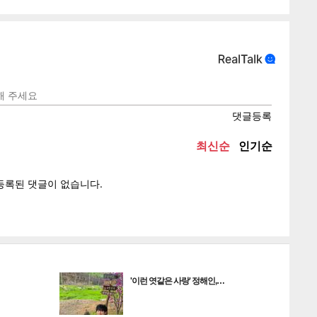
텍스
텍스
url 복
인쇄
목록
'이런 엿같은 사랑' 정해인,…