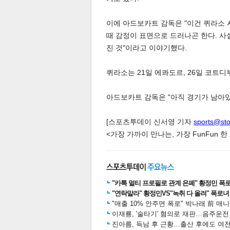
이에 아드보카트 감독은 "이건 퀴라소 
때 감정이 표면으로 드러나곤 한다. 사
스북
터 공
달기
공유
버블
진 것"이라고 이야기했다.
퀴라소는 21일 에콰도르, 26일 코트
아드보카트 감독은 "아직 경기가 남아있
[스포츠투데이 신서영 기자
sports@st
<가장 가까이 만나는, 가장 FunFun 
"카톡 멀티 프로필로 관계 은폐" 황정민 폭로女
"연락말라" 황정민VS"녹취 다 올려" 폭로녀 A
"매출 10% 안주면 폭로" 박나래 前 매
이재룡, '술타기' 혐의로 재판…음주운
진아름, 득남 후 근황…출산 후에도 여전