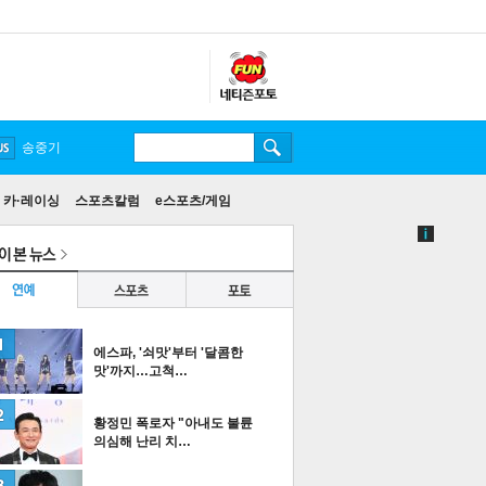
송중기
카·레이싱
스포츠칼럼
e스포츠/게임
에스파, '쇠맛'부터 '달콤한
맛'까지…고척…
황정민 폭로자 "아내도 불륜
의심해 난리 치…