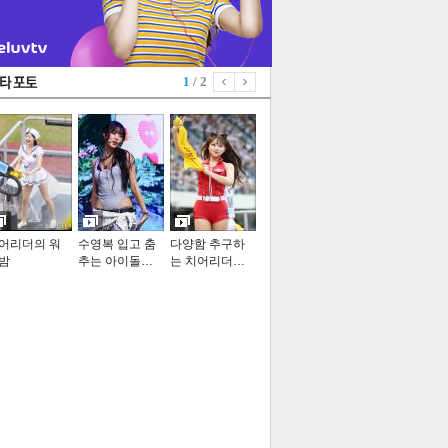
1
/ 2
어리더의 워
수영복 입고 춤
다양함 추구하
밤
추는 아이돌…
는 치어리더…