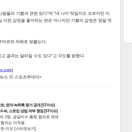
사람들의 기쁨과 관련 있다"며 "내 나이 탓일지도 모르지만 이
실 이런 감정을 좋아하는 편은 아니지만 기쁨의 감정은 정말 멋
트 크
트 축
사
하기
보기
스
디부아르와 차례로 맞붙는다.
고 결과는 달라질 수도 있다"고 각오를 밝혔다.
oo.com
]
한 뉴스 ⓒ 스포츠투데이>
, 문자·녹취록 증거 공개 [ST이슈]
 씨, 스토킹 성립 여부 쟁점 [ST이슈]
니저 2명, 공갈미수·횡령 혐의로 재판
전 혐의는 미적용
한 미모 [스타엿보기]