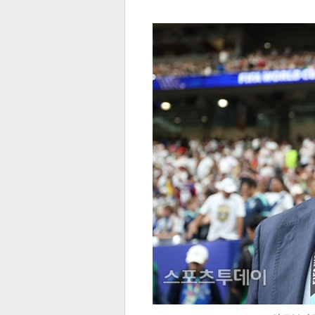
전
로그
즐겨찾기
많이 본 뉴스
최신 뉴스
연예
스포
페이
트위
댓글
밴드
네이