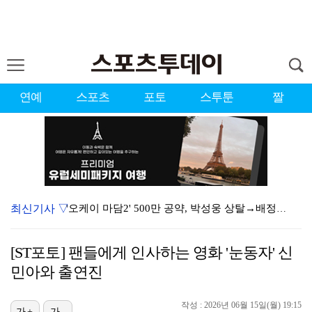
연예
스포츠
포토
스투툰
짤
최신기사 ▽
'오케이 마담2' 500만 공약, 박성웅 상탈→배정남은…
"연락말라" 황정민VS"녹취 다 올려" 폭로녀 A 씨,…
[ST포토] 팬들에게 인사하는 영화 '눈동자' 신
황정민 폭로자 "아들 연극 몰래 관람? 소품 준비 돕고…
민아와 출연진
"군 복무 끝나고 다시 모일 것" 스트레이 키즈, 성적…
작성 : 2026년 06월 15일(월) 19:15
가+
가-
10주년인데 40명뿐?…블랙핑크 행사 공지에 팬심 폭발…