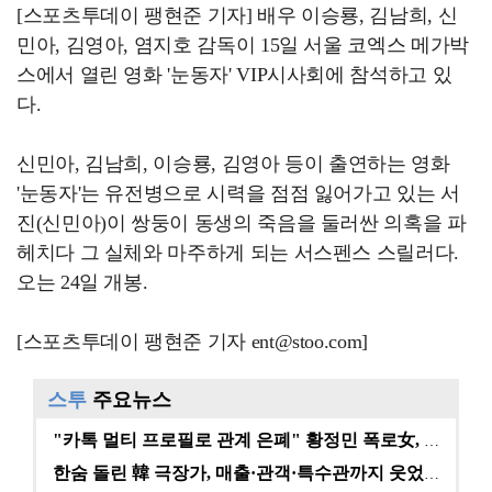
[스포츠투데이 팽현준 기자] 배우 이승룡, 김남희, 신
민아, 김영아, 염지호 감독이 15일 서울 코엑스 메가박
스에서 열린 영화 '눈동자' VIP시사회에 참석하고 있
다.
신민아, 김남희, 이승룡, 김영아 등이 출연하는 영화
'눈동자'는 유전병으로 시력을 점점 잃어가고 있는 서
진(신민아)이 쌍둥이 동생의 죽음을 둘러싼 의혹을 파
헤치다 그 실체와 마주하게 되는 서스펜스 스릴러다.
오는 24일 개봉.
[스포츠투데이 팽현준 기자 ent@stoo.com]
스투
주요뉴스
"카톡 멀티 프로필로 관계 은폐" 황정민 폭로女, 문자…
한숨 돌린 韓 극장가, 매출·관객·특수관까지 웃었다 […