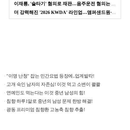
이재룡, '술타기' 혐의로 재판…음주운전 혐의는 미적용…
더 강력해진 '2026 KWDA' 라인업…앰퍼샌드원·나…