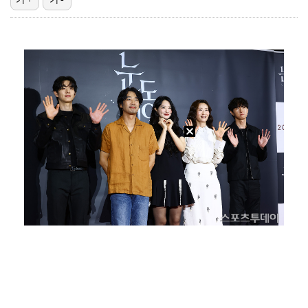
이강인, 드디어 아틀레티코 선수단과 만났다…시메오네 감…
김혜성, 마이너리그 트리플A서 4경기 연속 무안타 침묵…
광주, 공격형 미드필더 김종석 영입…"K리그1 뛸 기회…
'나솔' 24기 옥순, 출연료 미지급 폭로 "1년 넘게…
투수 복귀 미뤄지고 있는 오타니 "조금씩 좋아져…서두르…