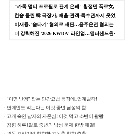
"카톡 멀티 프로필로 관계 은폐" 황정민 폭로女, 문자…
한숨 돌린 韓 극장가, 매출·관객·특수관까지 웃었다 […
이재룡, '술타기' 혐의로 재판…음주운전 혐의는 미적용…
더 강력해진 '2026 KWDA' 라인업…앰퍼샌드원·나…