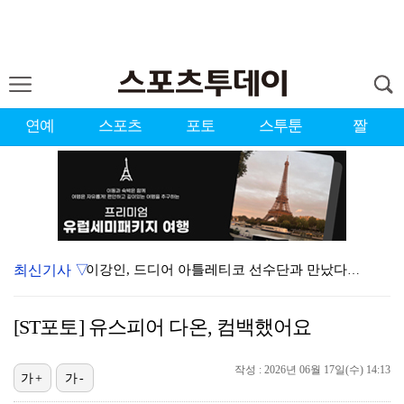
연예
스포츠
포토
스투툰
짤
최신기사 ▽
이강인, 드디어 아틀레티코 선수단과 만났다…시메오네 감…
KBO, 기록적인 폭염으로 9일까지 리그 중단…내달 6…
[ST포토] 유스피어 다온, 컴백했어요
대한축구협회, 외국인 심판 7차례 성접대 의혹…이 기간…
작성 : 2026년 06월 17일(수) 14:13
박지훈, 9월 잠실실내체육관서 앙코르 콘서트 개최
가+
가-
"기분 맞춰주려고" 축구협회, 외국인 심판 성접대 의혹…