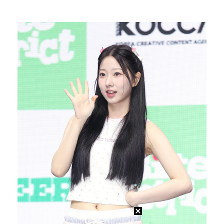
"매출 10% 안주면 폭로" 박나래 前 매니저 2명, …
'주장 완장' 김민재, 한국 떠나기 전 뮌헨 동료들에게…
폭로자 "황정민, 본인 말에 책임져야…내가 사생활에 초…
'모솔연애2' 최혁준 "판단 오류로 불편함 드려 죄송"…
박문성 "축구협회 성접대 의혹? 사실이면 국제 망신…사…