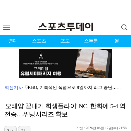
연예
스포츠
포토
스투툰
짤
최신기사 ▽
KBO, 기록적인 폭염으로 9일까지 리그 중단…내달 6…
대한축구협회, 외국인 심판 7차례 성접대 의혹…이 기간…
'오태양 끝내기 희생플라이' NC, 한화에 5-4 역
이강인, 드디어 아틀레티코 선수단과 만났다…시메오네 감…
전승…위닝시리즈 확보
3승 사냥 시동 건 서교림 "샷·퍼트 만족스러워…좋은 …
작성 : 2026년 06월 17일(수) 21:58
가+
가-
"우산으로 때려"vs"그런 적 없다"…23기 부부 엇갈…