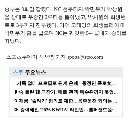
승부는 9회말 갈렸다. NC 선두타자 박민우가 박상원
을 상대로 우중간 2루타를 뽑아냈고, 박시원의 희생번
트로 3루까지 진루했다. 이어 오태양의 희생플라이 때
박민우가 홈을 밟으며 NC는 짜릿한 5-4 끝내기 승리를
따냈다.
[스포츠투데이 신서영 기자 sports@stoo.com]
스투
주요뉴스
"카톡 멀티 프로필로 관계 은폐" 황정민 폭로女, 문자…
한숨 돌린 韓 극장가, 매출·관객·특수관까지 웃었다 […
이재룡, '술타기' 혐의로 재판…음주운전 혐의는 미적용…
더 강력해진 '2026 KWDA' 라인업…앰퍼샌드원·나…