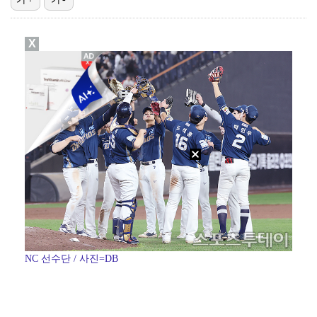
박지훈, 9월 잠실실내체육관서 앙코르 콘서트 개최
X
청문회부터 압수수색·심판 성접대 의혹까지…월드컵 탈락이…
"기분 맞춰주려고" 축구협회, 외국인 심판 성접대 의혹…
폭로자 "황정민, 본인 말에 책임져야…내가 사생활에 초…
박문성 "축구협회 성접대 의혹? 사실이면 국제 망신…사…
NC 선수단 / 사진=DB