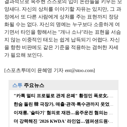
결과적으로 옥주현 스스로의 입이 논란들을 키우는 모
양새다. 자신의 상처를 이야기할 자유는 있지만, 그 과
정에서 또 다른 사람에게 상처를 주는 표현까지 정당
화될 수는 없다. 자신의 명예는 누구보다 소중하게 여
기면서 타인을 향해서는 "개나 소나"라는 표현을 서슴
지 않는 이중적인 태도는 쉽게 납득되기 어렵다. 자신
을 향한 비판에도 같은 기준을 적용하는 겸허한 자세
가 필요해 보인다.
[스포츠투데이 윤혜영 기자 ent@stoo.com]
스투
주요뉴스
"카톡 멀티 프로필로 관계 은폐" 황정민 폭로女, 문자…
한숨 돌린 韓 극장가, 매출·관객·특수관까지 웃었다 […
이재룡, '술타기' 혐의로 재판…음주운전 혐의는 미적용…
더 강력해진 '2026 KWDA' 라인업…앰퍼샌드원·나…