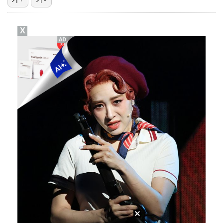
'갈비뼈 피로골절' 양키스 저지, 야외 훈련 시작…"올…
X
손흥민, 5경기 연속골 실패…LAFC는 90분 1-1 …
이창동 '가능한 사랑', 토론토·베니스 이어 뉴욕영화제…
황제성·설명근, '코미디 숏리그' 6주차 1위…시즌 첫…
얼음물 껴안고 폭염 버틴 서어진, 샷이글 앞세워 선두권…