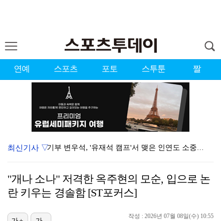
연예
스포츠
포토
스투툰
짤
최신기사 ▽
기부 변우석, '유재석 캠프'서 맺은 인연도 소중히…"…
맨시티전 유일한 득점자 김대원 "수준 차이 뼈저리게 느…
"개나 소나" 저격한 옥주현의 모순, 입으로 논
박지훈, 상하이 팬미팅 취소 "불가피한 사정"
란 키우는 경솔함 [ST포커스]
'버디만 6개' 박예지, 제주삼다수 첫날 선두권…"하반…
작성 : 2026년 07월 08일(수) 10:55
가+
가-
극한 폭염에 봉황대기 일정도 조정…7일 오전 경기만 진…