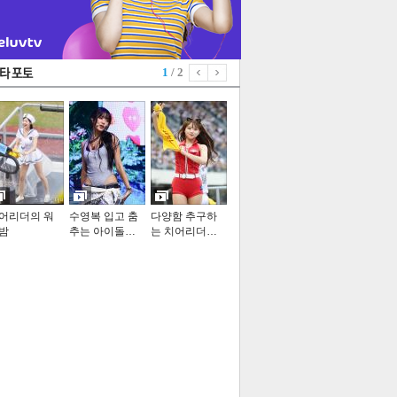
1
/ 2
어리더의 워
수영복 입고 춤
다양함 추구하
밤
추는 아이돌…
는 치어리더…