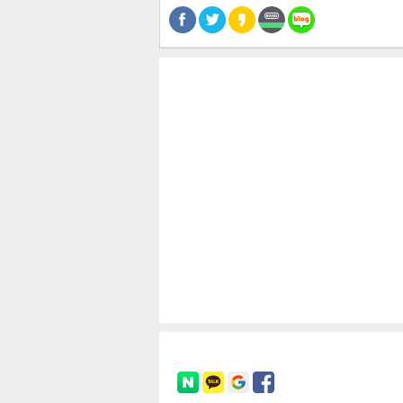
공유
유
로그