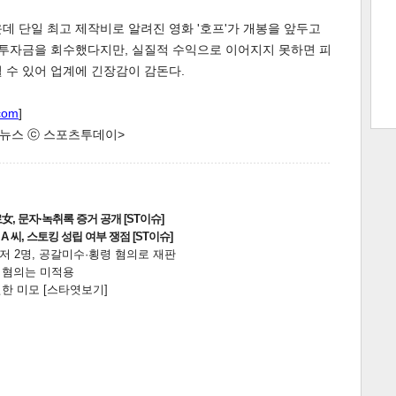
데 단일 최고 제작비로 알려진 영화 '호프'가 개봉을 앞두고
 투자금을 회수했다지만, 실질적 수익으로 이어지지 못하면 피
 수 있어 업계에 긴장감이 감돈다.
트 크
트 축
사
하기
보기
com
]
스
한 뉴스 ⓒ 스포츠투데이>
, 문자·녹취록 증거 공개 [ST이슈]
 씨, 스토킹 성립 여부 쟁점 [ST이슈]
니저 2명, 공갈미수·횡령 혐의로 재판
전 혐의는 미적용
한 미모 [스타엿보기]