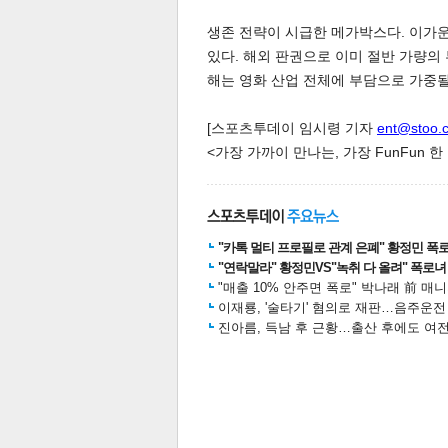
생존 전략이 시급한 메가박스다. 이가운
있다. 해외 판권으로 이미 절반 가량의
해는 영화 산업 전체에 부담으로 가중될
스북
터 공
달기
공유
버블
[스포츠투데이 임시령 기자
ent@stoo.
<가장 가까이 만나는, 가장 FunFun 
"카톡 멀티 프로필로 관계 은폐" 황정민 폭로女
"연락말라" 황정민VS"녹취 다 올려" 폭로녀 A
"매출 10% 안주면 폭로" 박나래 前 매
이재룡, '술타기' 혐의로 재판…음주운
진아름, 득남 후 근황…출산 후에도 여전