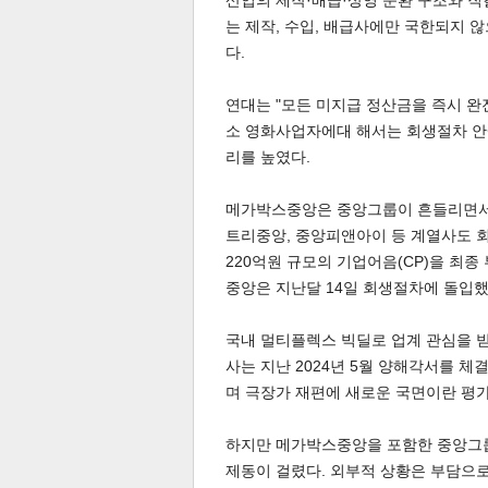
산업의 제작·배급·상영 순환 구조와 직
는 제작, 수입, 배급사에만 국한되지
다.
연대는 "모든 미지급 정산금을 즉시 완
소 영화사업자에대 해서는 회생절차 안
리를 높였다.
체
인
메가박스중앙은 중앙그룹이 흔들리면서 위
트리중앙, 중앙피앤아이 등 계열사도 
220억원 규모의 기업어음(CP)을 최
중앙은 지난달 14일 회생절차에 돌입했
국내 멀티플렉스 빅딜로 업계 관심을 
사는 지난 2024년 5월 양해각서를 체
며 극장가 재편에 새로운 국면이란 평가
하지만 메가박스중앙을 포함한 중앙그
제동이 걸렸다. 외부적 상황은 부담으로