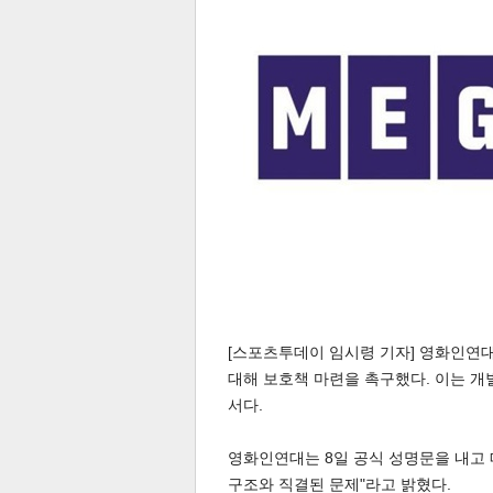
전
로그
즐겨찾기
많이 본 뉴스
최신 뉴스
연예
스포
[스포츠투데이 임시령 기자] 영화인연
대해 보호책 마련을 촉구했다. 이는 개
서다.
영화인연대는 8일 공식 성명문을 내고
페이
트위
댓글
밴드
네이
구조와 직결된 문제"라고 밝혔다.