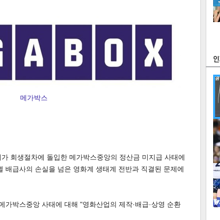
츠
라이프
포토
만화
FOC
메가박스
많
연예
대가 회생절차에 돌입한 메가박스중앙의 정산금 미지급 사태에
별 배급사의 손실을 넘은 영화계 생태계 전반과 직결된 문제에
1
 메가박스중앙 사태에 대해 "영화산업의 제작·배급·상영 순환
2
텍스
텍스
url 복
인쇄
목록