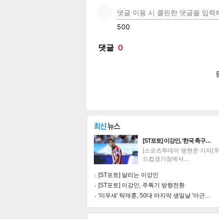
페이
트위
카카
밴드
네이
[ST포토] 이강인, '한국 축구…
[스포츠투데이 팽현준 기자] 
드컵경기장에서…
[ST포토] 달리는 이강인
기
[ST포토] 이강인, 주특기 방향전환
'미우새' 탁재훈, 50대 마지막 생일날 '아근…