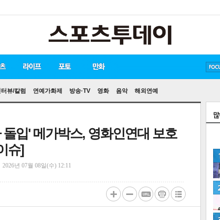
방탄소년단
손흥민
유아인
인터뷰/칼럼
연예가화제
방송·TV
영화
음악
해외연예
 돌입' 메가박스, 영화인연대 보호
이슈]
정
2026년 07월 08일(수) 12:11