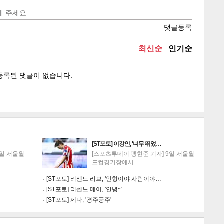
텍스
텍스
url 복
인쇄
목록
[ST포토] 이강인, '너무 뛰었…
9일 서울월
[스포츠투데이 팽현준 기자] 9일 서울월
드컵경기장에서…
[ST포토] 리센느 리브, '인형이야 사람이야…
[ST포토] 리센느 메이, '안녕~'
[ST포토] 제나, '경주공주'