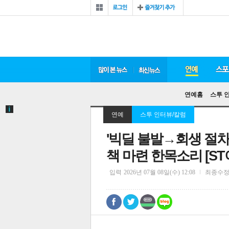
연예홈
스투 
연예
스투 인터뷰/칼럼
'빅딜 불발→회생 절차
책 마련 한목소리 [ST
입력
2026년 07월 08일(수) 12:08
최종수
0