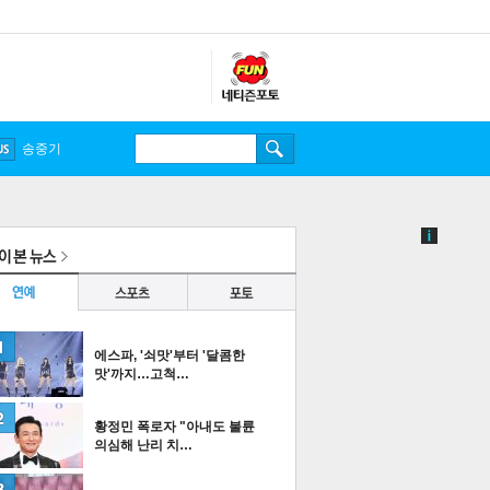
송중기
에스파, '쇠맛'부터 '달콤한
맛'까지…고척…
황정민 폭로자 "아내도 불륜
의심해 난리 치…