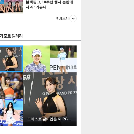
블랙핑크, 10주년 행사 논란에
사과 "커뮤니…
스투펀
US
이 본 뉴스
스포츠
포토
드레스로 갈아입은 KLPGA …