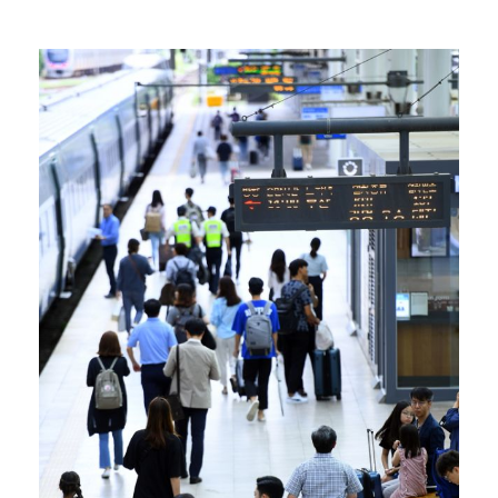
박지훈, 9월 잠실실내체육관서 앙코르 콘서트 개최
청문회부터 압수수색·심판 성접대 의혹까지…월드컵 탈락이…
박문성 "축구협회 성접대 의혹? 사실이면 국제 망신…사…
"기분 맞춰주려고" 축구협회, 외국인 심판 성접대 의혹…
폭로자 "황정민, 본인 말에 책임져야…내가 사생활에 초…