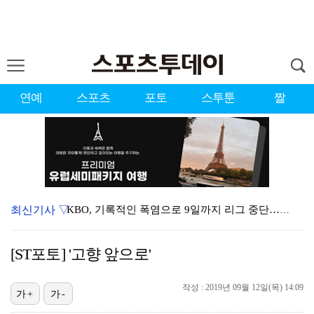
연예
스포츠
포토
스투툰
짤
최신기사 ▽
KBO, 기록적인 폭염으로 9일까지 리그 중단…내달 6…
대한축구협회, 외국인 심판 7차례 성접대 의혹…이 기간…
[ST포토] '고향 앞으로'
이강인, 드디어 아틀레티코 선수단과 만났다…시메오네 감…
작성 : 2019년 09월 12일(목) 14:09
3승 사냥 시동 건 서교림 "샷·퍼트 만족스러워…좋은 …
가+
가-
"우산으로 때려"vs"그런 적 없다"…23기 부부 엇갈…