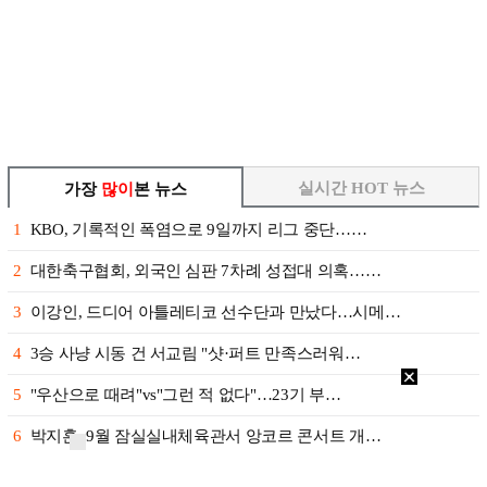
실시간 HOT 뉴스
가장
많이
본 뉴스
1
KBO, 기록적인 폭염으로 9일까지 리그 중단……
2
대한축구협회, 외국인 심판 7차례 성접대 의혹……
3
이강인, 드디어 아틀레티코 선수단과 만났다…시메…
4
3승 사냥 시동 건 서교림 "샷·퍼트 만족스러워…
5
"우산으로 때려"vs"그런 적 없다"…23기 부…
6
박지훈, 9월 잠실실내체육관서 앙코르 콘서트 개…
7
청문회부터 압수수색·심판 성접대 의혹까지…월드컵…