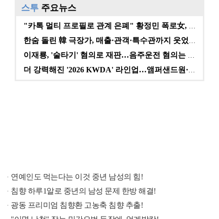
스투
주요뉴스
"카톡 멀티 프로필로 관계 은폐" 황정민 폭로女, 문자…
한숨 돌린 韓 극장가, 매출·관객·특수관까지 웃었다 […
이재룡, '술타기' 혐의로 재판…음주운전 혐의는 미적용…
더 강력해진 '2026 KWDA' 라인업…앰퍼샌드원·나…