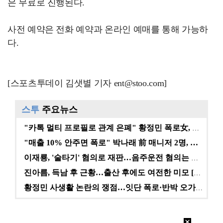
은 무료로 진행된다.
사전 예약은 전화 예약과 온라인 예매를 통해 가능하
다.
[스포츠투데이 김샛별 기자 ent@stoo.com]
스투
주요뉴스
"카톡 멀티 프로필로 관계 은폐" 황정민 폭로女, 문자…
"매출 10% 안주면 폭로" 박나래 前 매니저 2명, …
이재룡, '술타기' 혐의로 재판…음주운전 혐의는 미적용…
진아름, 득남 후 근황…출산 후에도 여전한 미모 [스타…
황정민 사생활 논란의 쟁점…잇단 폭로·반박 오가는 소모…