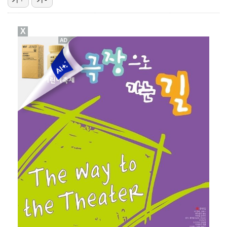
[ST포토] 정지효, 반가운 손인사
X
[ST포토] 더울 때 만나는 아이스쇼
[ST포토] 정지효, 홀컵으로 쏙~
[ST포토] 마서영, 나이스 퍼팅
[ST포토] 송혜빈, 빠른 홀아웃