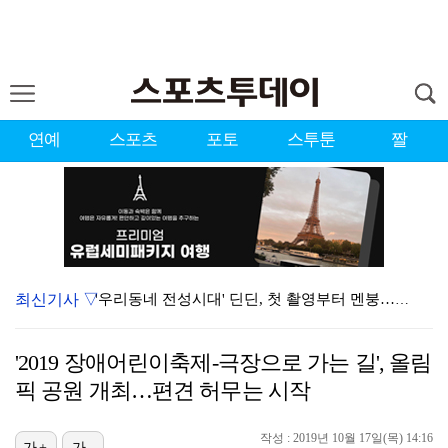
연예
스포츠
포토
스투툰
짤
최신기사 ▽
'우리동네 전성시대' 딘딘, 첫 촬영부터 멘붕…시작부터…
서장훈 감독 "내 능력 부족" 자책하게 만든 펜타곤과의…
'2019 장애어린이축제-극장으로 가는 길', 올림
정해인X강하늘X이청아X유재명X김선영 뭉쳤다…'아가미',…
픽 공원 개최…편견 허무는 시작
'오징어 게임' 미국판 스핀오프, 제작 무산설 "넷플릭…
작성 : 2019년 10월 17일(목) 14:16
진세연, 전속계약 종료…FA 시장 나왔다 [공식]
가+
가-