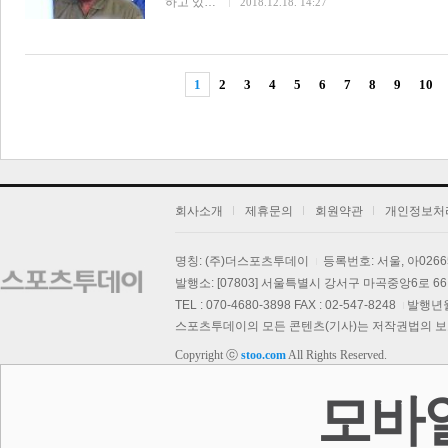
하고 있…
2018.12.18. 14:27
1
2
3
4
5
6
7
8
9
10
회사소개
제휴문의
회원약관
개인정보처
명칭: (주)더스포츠투데이
등록번호: 서울, 아026
발행소: [07803] 서울특별시 강서구 마곡중앙6로 66,
TEL : 070-4680-3898 FAX : 02-547-8248
발행년월일
스포츠투데이의 모든 콘텐츠(기사)는 저작권법의 보호를
Copyright ⓒ
stoo.com
All Rights Reserved.
모바