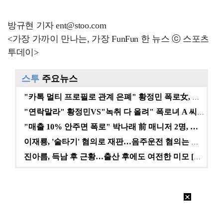
방규현 기자 ent@stoo.com
<가장 가까이 만나는, 가장 FunFun 한 뉴스 ⓒ 스포츠
투데이>
스투
주요뉴스
"카톡 멀티 프로필로 관계 은폐" 황정민 폭로女, 문자…
"연락말라" 황정민VS"녹취 다 올려" 폭로녀 A 씨,…
"매출 10% 안주면 폭로" 박나래 前 매니저 2명, …
이재룡, '술타기' 혐의로 재판…음주운전 혐의는 미적용…
진아름, 득남 후 근황…출산 후에도 여전한 미모 [스타…