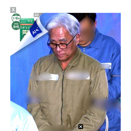
X
[ST포토] 박수치는 디에고 시메오네 감독
키키, 컴백 전 美 'HITC LA' 접수…신곡 무대 …
[ST포토] 멘도사-오블락, 전반 잘 막았어!
'도밍게스 선제골' AT마드리드, 맨시티에 1-0 앞선…
[ST포토] 선수들과 이야기 하는 디에고 시메오네 감독…