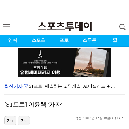
연예
스포츠
포토
스투툰
짤
최신기사 ▽
[ST포토] 패스하는 도밍게스, AT마드리드 뛰는 16…
[ST포토] AT마드리드 도밍게스, 맨시티 상대로 골 …
[ST포토] 이윤택 '가자'
[ST포토] 맨시티 세메뇨, 측면돌파
[ST포토] 전소미, 맨시티 유니폼 입고 응원
작성 : 2018년 12월 18일(화) 14:27
가+
가-
[ST포토] 필 포든, '좋았어!'