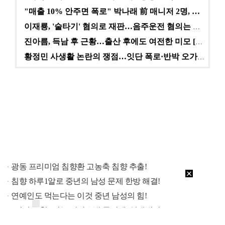
"매출 10% 안주면 폭로" 박나래 前 매니저 2명, …
이재룡, '술타기' 혐의로 재판…음주운전 혐의는 미적용…
진아름, 득남 후 근황…출산 후에도 여전한 미모 [스타…
황정민 사생활 논란의 쟁점…잇단 폭로·반박 오가는 소모…