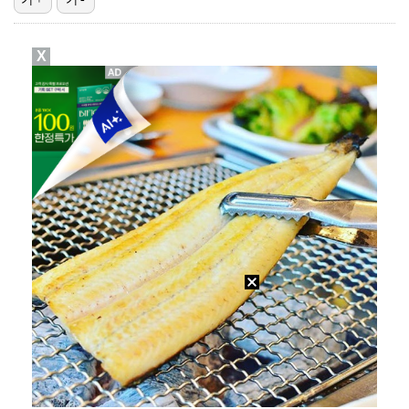
[ST포토] 마서영, 나이스 퍼팅
X
[ST포토] 김새로미, 방향이 좋다
[ST포토] 마서영, 컨디션 최고
'오징어 게임' 미국판 스핀오프, 제작 무산설 "넷플릭…
[ST포토] 전승희, 나이스 퍼팅