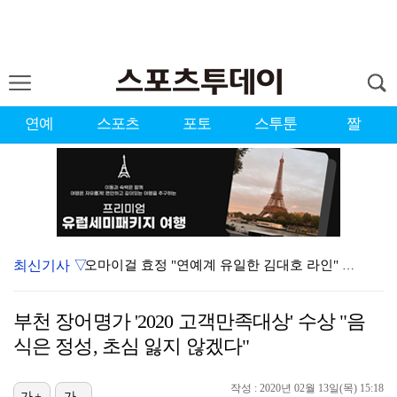
연예
스포츠
포토
스투툰
짤
최신기사 ▽
오마이걸 효정 "연예계 유일한 김대호 라인" 선언…멤버…
'우리동네 전성시대' 딘딘, 첫 촬영부터 멘붕…시작부터…
부천 장어명가 '2020 고객만족대상' 수상 "음
정해인X강하늘X이청아X유재명X김선영 뭉쳤다…'아가미',…
식은 정성, 초심 잃지 않겠다"
[ST포토] 더울 때 만나는 아이스쇼
작성 : 2020년 02월 13일(목) 15:18
가+
가-
서장훈 감독 "내 능력 부족" 자책하게 만든 펜타곤과의…