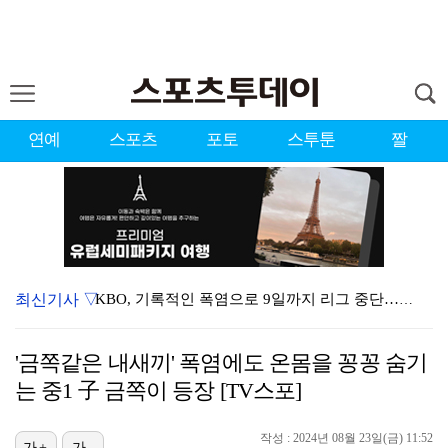
연예
스포츠
포토
스투툰
짤
최신기사 ▽
KBO, 기록적인 폭염으로 9일까지 리그 중단…내달 6…
이강인, 드디어 아틀레티코 선수단과 만났다…시메오네 감…
'금쪽같은 내새끼' 폭염에도 온몸을 꽁꽁 숨기
대한축구협회, 외국인 심판 7차례 성접대 의혹…이 기간…
는 중1 子 금쪽이 등장 [TV스포]
박지훈, 9월 잠실실내체육관서 앙코르 콘서트 개최
작성 : 2024년 08월 23일(금) 11:52
가+
가-
3승 사냥 시동 건 서교림 "샷·퍼트 만족스러워…좋은 …