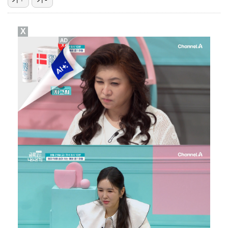
"기분 맞춰주려고" 축구협회, 외국인 심판 성접대 의혹…
X
폭로자 "황정민, 본인 말에 책임져야…내가 사생활에 초…
박문성 "축구협회 성접대 의혹? 사실이면 국제 망신…사…
'주장 완장' 김민재, 한국 떠나기 전 뮌헨 동료들에게…
"우산으로 때려"vs"그런 적 없다"…23기 부부 엇갈…