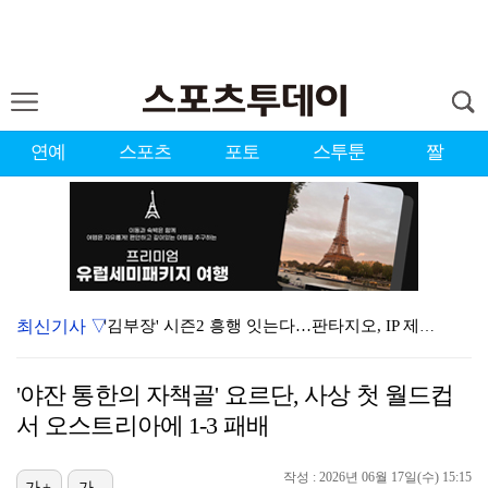
연예
스포츠
포토
스투툰
짤
최신기사 ▽
'김부장' 시즌2 흥행 잇는다…판타지오, IP 제작·매…
스쿠발, 다저스 왔으나 마음은 아직 디트로이트에…"다시…
'야잔 통한의 자책골' 요르단, 사상 첫 월드컵
[ST포토] 볼 노려보는 박현경
서 오스트리아에 1-3 패배
[ST포토] 박현경, 고민고민
작성 : 2026년 06월 17일(수) 15:15
[ST포토] 홍진영2, 버디 성공
가+
가-