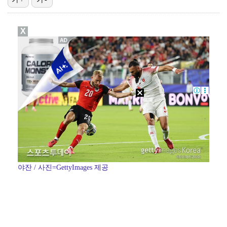
[ST포토] 박현경, 멀리가자
X
[ST포토] 박현경, 생각보다 어렵네
[ST포토] 박현경, 가벼운 발걸음
[ST포토] 전예성, 벌써 덥네
[ST포토] 성유진, 얼음주머니 챙겨서 출발
야잔 / 사진=GettyImages 제공