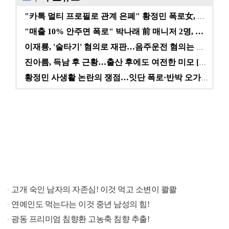
"카톡 멀티 프로필로 관계 은폐" 황정민 폭로女, 문자…
"매출 10% 안주면 폭로" 박나래 前 매니저 2명, …
이재룡, '술타기' 혐의로 재판…음주운전 혐의는 미적용…
진아름, 득남 후 근황…출산 후에도 여전한 미모 [스타…
황정민 사생활 논란의 쟁점…잇단 폭로·반박 오가는 소모…