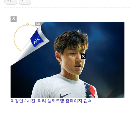
[ST포토] 리센느 리브, '인형이야 사람이야'
X
[ST포토] 리센느 메이, '안녕~'
한소희, 청순미 벗고 파격 탈색 머리…강렬 아우라 [스…
[ST포토] 이강인, 경기서 만난 '2살 절친형' 돈나…
[ST포토] 제나, '경주공주'
이강인 / 사진=파리 생제르맹 홈페이지 캡쳐