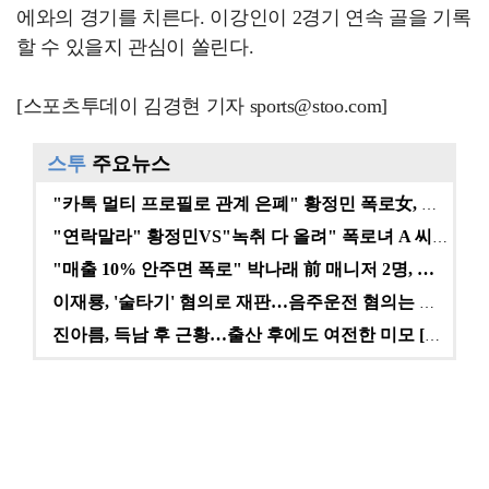
에와의 경기를 치른다. 이강인이 2경기 연속 골을 기록
할 수 있을지 관심이 쏠린다.
[스포츠투데이 김경현 기자 sports@stoo.com]
스투
주요뉴스
"카톡 멀티 프로필로 관계 은폐" 황정민 폭로女, 문자…
"연락말라" 황정민VS"녹취 다 올려" 폭로녀 A 씨,…
"매출 10% 안주면 폭로" 박나래 前 매니저 2명, …
이재룡, '술타기' 혐의로 재판…음주운전 혐의는 미적용…
진아름, 득남 후 근황…출산 후에도 여전한 미모 [스타…