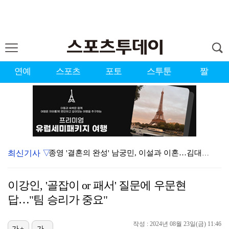
연예
스포츠
포토
스투툰
짤
최신기사 ▽
종영 '결혼의 완성' 남궁민, 이설과 이혼…김대명·우지…
[ST포토] 도겸-민규-정한, '우리는 맨시티 팬'
이강인, '골잡이 or 패서' 질문에 우문현
'미우새' 탁재훈, 50대 마지막 생일날 '아근진' 폐…
답…"팀 승리가 중요"
이강인 "한국 축구, 어려운 상황이지만…좋은 모습도 봐…
작성 : 2024년 08월 23일(금) 11:46
가+
가-
'7번' 이강인, 한국 팬들 앞에서 AT마드리드 데뷔……