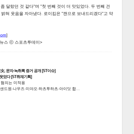
좀 달랐던 것 같다"며 "첫 번째 것이 더 맛있었다. 두 번째 건
밝혀 웃음을 자아냈다. 로이킴은 "캔으로 보내드리겠다"고 약
com
]
한 뉴스 ⓒ 스포츠투데이>
게
소
, 문자·녹취록 증거 공개 [ST이슈]
웃었다 [ST취재기획]
전 혐의는 미적용
…앰퍼샌드원·나우즈·미야오·하츠투하츠·아이딧 합…