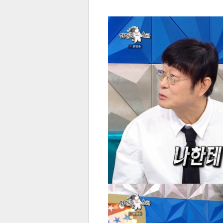
전
로그
즐겨찾기
많이 본 뉴스
최신 뉴스
연예
스포
페이
트위
댓글
밴드
네이