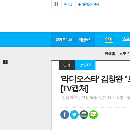
연예홈
스투 
연예
방송TV
'라디오스타' 김창완 "
[TV캡처]
입력
2026년 05월 20일(수) 22:54
최종수
0