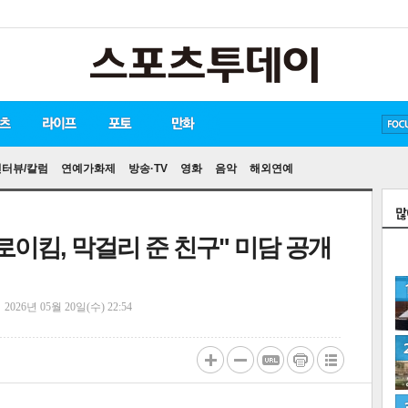
방탄소년단
손흥민
유아인
인터뷰/칼럼
연예가화제
방송·TV
영화
음악
해외연예
로이킴, 막걸리 준 친구" 미담 공개
정
2026년 05월 20일(수) 22:54