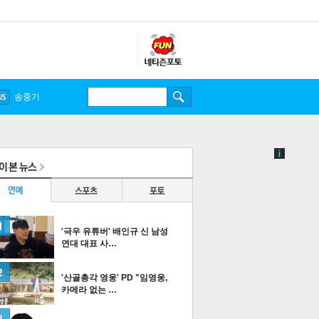
송중기
'극우 유튜버' 배인규 신 남성
연대 대표 사…
'산골총각 영웅' PD "임영웅,
카메라 없는 …