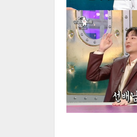
스북
터 공
달기
공유
버블