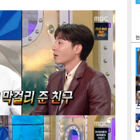
츠
라이프
포토
만화
FOC
많
연예
1
2
텍스
텍스
url 복
인쇄
목록