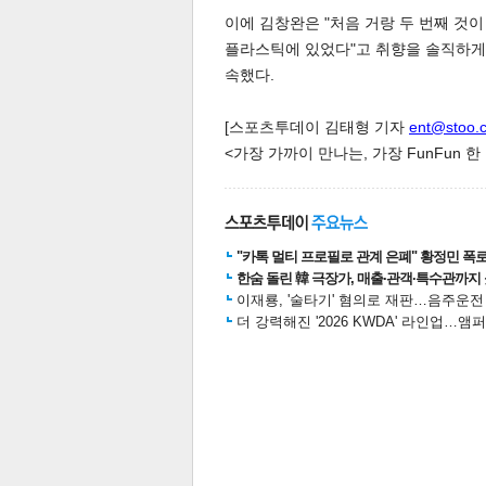
이에 김창완은 "처음 거랑 두 번째 것이 
플라스틱에 있었다"고 취향을 솔직하게 
속했다.
[스포츠투데이 김태형 기자
ent@stoo.
<가장 가까이 만나는, 가장 FunFun 
공유
유
로그
"카톡 멀티 프로필로 관계 은폐" 황정민 폭로女
한숨 돌린 韓 극장가, 매출·관객·특수관까지 
이재룡, '술타기' 혐의로 재판…음주운
더 강력해진 '2026 KWDA' 라인업