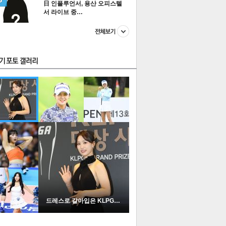
日 인플루언서, 용산 오피스텔
서 라이브 중…
스투펀
US
이 본 뉴스
스포츠
포토
드레스로 갈아입은 KLPGA …