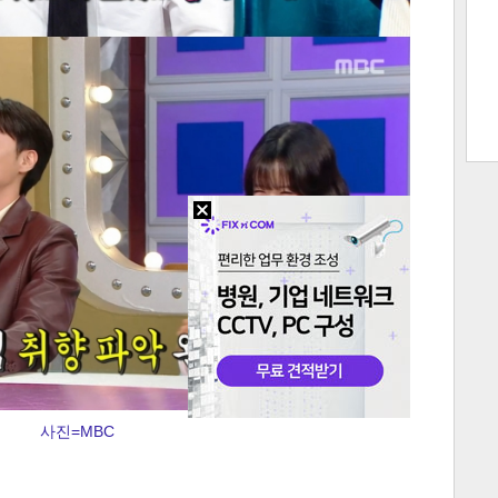
트 크
트 축
사
하기
보기
스
사진=MBC