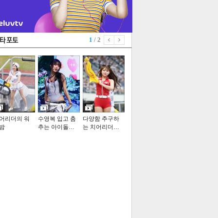
1
/ 2
어리더의 워
수영복 입고 춤
다양함 추구하
밤
추는 아이돌…
는 치어리더…