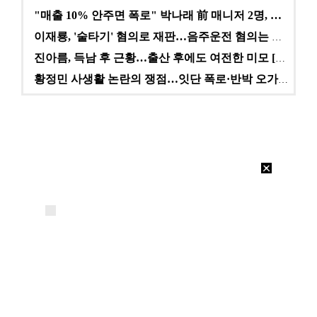
"매출 10% 안주면 폭로" 박나래 前 매니저 2명, …
이재룡, '술타기' 혐의로 재판…음주운전 혐의는 미적용…
진아름, 득남 후 근황…출산 후에도 여전한 미모 [스타…
황정민 사생활 논란의 쟁점…잇단 폭로·반박 오가는 소모…