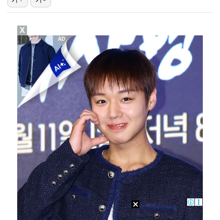
'오타니 MVP 경쟁자' 크로암스트롱, 홈런 아닌 발로…
X
[ST포토] 홀아웃 하는 박현경
[ST포토] 김시현, 홀컵에 붙인다
[ST포토] 최예림, 기분 좋은 브이
[ST포토] 홍진영2, '얼음주머니' 폭염 준비 끝