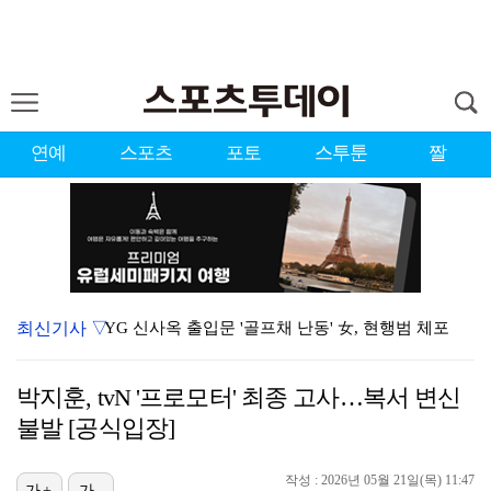
연예
스포츠
포토
스투툰
짤
최신기사 ▽
YG 신사옥 출입문 '골프채 난동' 女, 현행범 체포
축구협회 심판 성정대 의혹 日까지 퍼졌다…"스포츠 공평…
박지훈, tvN '프로모터' 최종 고사…복서 변신
표창원, 남규리에 15년만 공개 사과…"내가 틀렸다"
불발 [공식입장]
[ST포토] 박현경, 힘찬 세컨샷
작성 : 2026년 05월 21일(목) 11:47
[ST포토] 노승희, 그린으로 간자
가+
가-