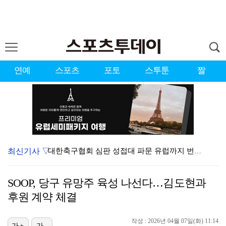
연예
스포츠
포토
스투툰
짤
최신기사 ▽
대한축구협회 심판 성접대 파문 유럽까지 번졌다…佛 매체…
'첫 승 도전' 장은수 "우승 의식하기보다 내 플레이에…
SOOP, 당구 유망주 육성 나선다…김도현과
'황정민 스토킹 혐의' A씨 11일 결심 공판
후원 계약 체결
맨시티 마레스카 감독 "이강인은 훌륭한 선수…아틀레티코…
작성 : 2026년 04월 07일(화) 11:14
[ST포토] 선수들 지켜보는 디에고 시메오네 감독
가+
가-