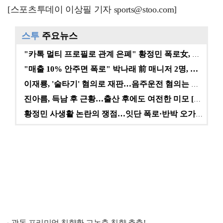
[스포츠투데이 이상필 기자 sports@stoo.com]
스투
주요뉴스
"카톡 멀티 프로필로 관계 은폐" 황정민 폭로女, 문자…
"매출 10% 안주면 폭로" 박나래 前 매니저 2명, …
이재룡, '술타기' 혐의로 재판…음주운전 혐의는 미적용…
진아름, 득남 후 근황…출산 후에도 여전한 미모 [스타…
황정민 사생활 논란의 쟁점…잇단 폭로·반박 오가는 소모…