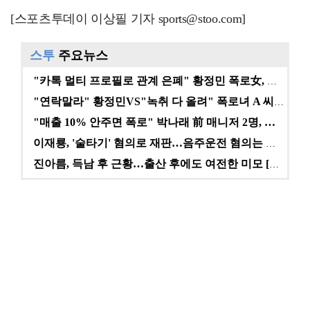
[스포츠투데이 이상필 기자 sports@stoo.com]
스투
주요뉴스
"카톡 멀티 프로필로 관계 은폐" 황정민 폭로女, 문자…
"연락말라" 황정민VS"녹취 다 올려" 폭로녀 A 씨,…
"매출 10% 안주면 폭로" 박나래 前 매니저 2명, …
이재룡, '술타기' 혐의로 재판…음주운전 혐의는 미적용…
진아름, 득남 후 근황…출산 후에도 여전한 미모 [스타…