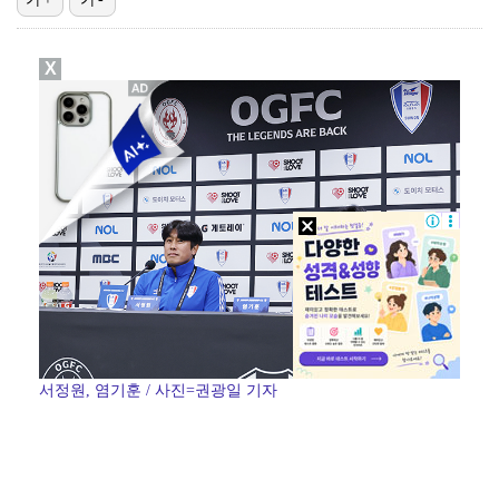
'유부녀 킬러' 무진성, 천재 해커의 냉철·허당미 오가…
X
스윙스, 배우 도전하더니 마동석과 투샷 "마침내 만났다…
'런닝맨' 홍진호, 안검하수 재수술+요요 온 근황 "주…
[ST포토] 장은수, KLPGA 첫 우승
[ST포토] 장은수, 선수들과 다함께
서정원, 염기훈 / 사진=권광일 기자