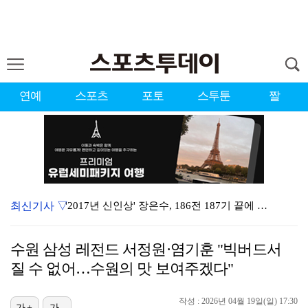
연예
스포츠
포토
스투툰
짤
최신기사 ▽
'2017년 신인상' 장은수, 186전 187기 끝에 …
[ST포토] 장은수, 2026 KLPGA WINNER
수원 삼성 레전드 서정원·염기훈 "빅버드서
'이런 엿같은 사랑' 정해인, 츄리닝 비주얼도 완벽 "…
질 수 없어…수원의 맛 보여주겠다"
제니 "남자에 먼저 메시지 안 보내, 동거? 여기까지만…
작성 : 2026년 04월 19일(일) 17:30
가+
가-
'결혼의 완성' 남궁민→이설, 굿바이 인사 "마지막까지…