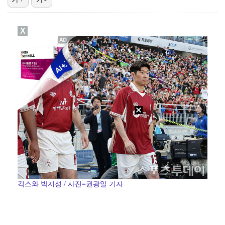
'재벌X형사' , 빌런 유승호 예고…시청률 반등하나
X
'결혼의 완성' 남궁민, 김대명 배신으로 실신…자체 최…
'버디만 7개' 김주형, PGA 윈덤 챔피언십 3R 3…
카르멘·장원영 1위 주인공은… '2026 KWDA', …
이호재, 독일 무대 데뷔전서 득점포…다름슈타트 무승부 …
긱스와 박지성 / 사진=권광일 기자