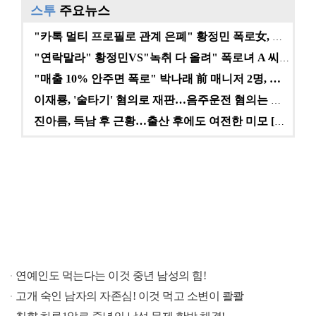
스투
주요뉴스
"카톡 멀티 프로필로 관계 은폐" 황정민 폭로女, 문자…
"연락말라" 황정민VS"녹취 다 올려" 폭로녀 A 씨,…
"매출 10% 안주면 폭로" 박나래 前 매니저 2명, …
이재룡, '술타기' 혐의로 재판…음주운전 혐의는 미적용…
진아름, 득남 후 근황…출산 후에도 여전한 미모 [스타…