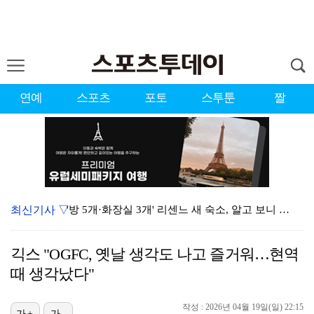
연예
스포츠
포토
스투툰
짤
최신기사 ▽
'방 5개·화장실 3개' 리센느 새 숙소, 알고 보니 …
이진호, 급성뇌출혈 퇴원…음주운전·도박 혐의 재판 출석…
긱스 "OGFC, 옛날 생각도 나고 즐거워…현역
"정산 한 번에 준다더니 도망" 홍진호, 프로게이머 시…
때 생각났다"
미코 출신 최연청, 금수저 집안 깜짝 "남편·부친 판사…
작성 : 2026년 04월 19일(일) 22:15
가+
가-
'유부녀 킬러', 정준원 이슈에도 시청률 9.4% 돌파…