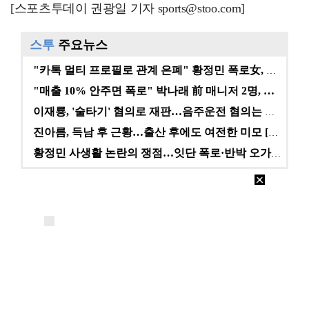
[스포츠투데이 권광일 기자 sports@stoo.com]
스투
주요뉴스
"카톡 멀티 프로필로 관계 은폐" 황정민 폭로女, 문자…
"매출 10% 안주면 폭로" 박나래 前 매니저 2명, …
이재룡, '술타기' 혐의로 재판…음주운전 혐의는 미적용…
진아름, 득남 후 근황…출산 후에도 여전한 미모 [스타…
황정민 사생활 논란의 쟁점…잇단 폭로·반박 오가는 소모…