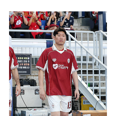
[ST포토] 정지효, 반가운 손인사
[ST포토] 더울 때 만나는 아이스쇼
[ST포토] 마서영, 나이스 퍼팅
[ST포토] 정지효, 홀컵으로 쏙~
[ST포토] 차준환 안무 참여로 높아진 퀄리티