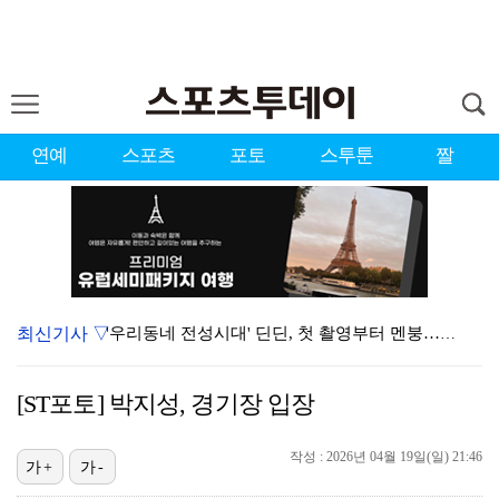
연예
스포츠
포토
스투툰
짤
최신기사 ▽
'우리동네 전성시대' 딘딘, 첫 촬영부터 멘붕…시작부터…
서장훈 감독 "내 능력 부족" 자책하게 만든 펜타곤과의…
[ST포토] 박지성, 경기장 입장
정해인X강하늘X이청아X유재명X김선영 뭉쳤다…'아가미',…
작성 : 2026년 04월 19일(일) 21:46
'오징어 게임' 미국판 스핀오프, 제작 무산설 "넷플릭…
가+
가-
진세연, 전속계약 종료…FA 시장 나왔다 [공식]