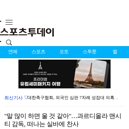
연예
스포츠
포토
스투툰
짤
최신기사 ▽
대한축구협회, 외국인 심판 7차례 성접대 의혹…이 기간…
청문회부터 압수수색·심판 성접대 의혹까지…월드컵 탈락이…
"말 많이 하면 울 것 같아"…과르디올라 맨시
3승 사냥 시동 건 서교림 "샷·퍼트 만족스러워…좋은 …
티 감독, 떠나는 실바에 찬사