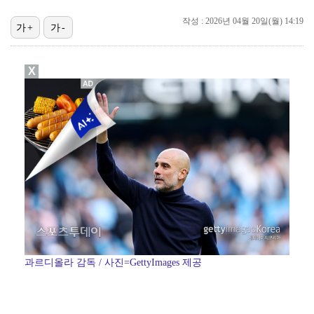
"우산으로 때려"vs"그런 적 없다"…23기 부부 엇갈…
작성 : 2026년 04월 20일(월) 14:19
가+
가-
박지훈, 9월 잠실실내체육관서 앙코르 콘서트 개최
박문성 "축구협회 성접대 의혹? 사실이면 국제 망신…사…
X
"기분 맞춰주려고" 축구협회, 외국인 심판 성접대 의혹…
폭로자 "황정민, 본인 말에 책임져야…내가 사생활에 초…
'주장 완장' 김민재, 한국 떠나기 전 뮌헨 동료들에게…
방은희, 6년 지나도 생생한 母 고독사 아픔…끝내 오열…
과르디올라 감독 / 사진=GettyImages 제공