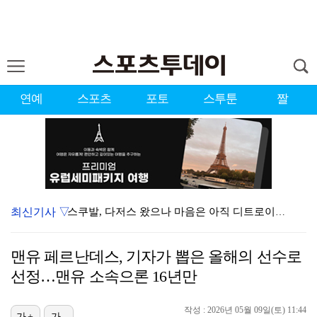
연예
스포츠
포토
스투툰
짤
최신기사 ▽
스쿠발, 다저스 왔으나 마음은 아직 디트로이트에…"다시…
[ST포토] 볼 노려보는 박현경
맨유 페르난데스, 기자가 뽑은 올해의 선수로
'김부장' 시즌2 흥행 잇는다…판타지오, IP 제작·매…
선정…맨유 소속으론 16년만
[ST포토] 홍진영2, 버디 성공
작성 : 2026년 05월 09일(토) 11:44
[ST포토] 박현경, 고민고민
가+
가-