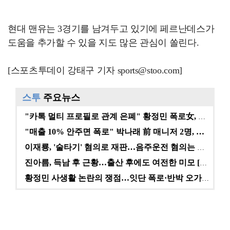
현대 맨유는 3경기를 남겨두고 있기에 페르난데스가
도움을 추가할 수 있을 지도 많은 관심이 쏠린다.
[스포츠투데이 강태구 기자 sports@stoo.com]
스투
주요뉴스
"카톡 멀티 프로필로 관계 은폐" 황정민 폭로女, 문자…
"매출 10% 안주면 폭로" 박나래 前 매니저 2명, …
이재룡, '술타기' 혐의로 재판…음주운전 혐의는 미적용…
진아름, 득남 후 근황…출산 후에도 여전한 미모 [스타…
황정민 사생활 논란의 쟁점…잇단 폭로·반박 오가는 소모…