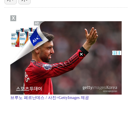
[ST포토] 박현경, 가벼운 발걸음
X
[ST포토] 박현경, 멀리가자
[ST포토] 박현경, 생각보다 어렵네
[ST포토] 전예성, 벌써 덥네
이민규, KPGA 데이비드골프 투어 15회 대회 우승……
브루노 페르난데스 / 사진=GettyImages 제공