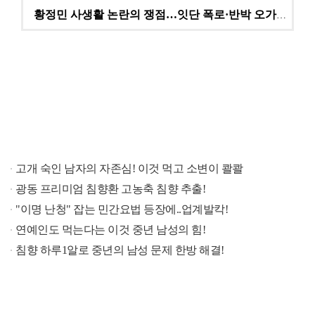
황정민 사생활 논란의 쟁점…잇단 폭로·반박 오가는 소모…