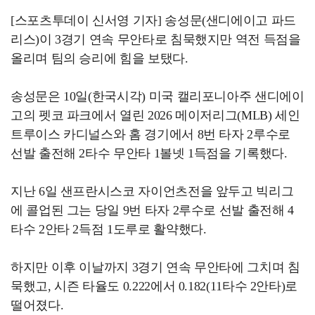
[스포츠투데이 신서영 기자] 송성문(샌디에이고 파드
리스)이 3경기 연속 무안타로 침묵했지만 역전 득점을
올리며 팀의 승리에 힘을 보탰다.
송성문은 10일(한국시각) 미국 캘리포니아주 샌디에이
고의 펫코 파크에서 열린 2026 메이저리그(MLB) 세인
트루이스 카디널스와 홈 경기에서 8번 타자 2루수로
선발 출전해 2타수 무안타 1볼넷 1득점을 기록했다.
지난 6일 샌프란시스코 자이언츠전을 앞두고 빅리그
에 콜업된 그는 당일 9번 타자 2루수로 선발 출전해 4
타수 2안타 2득점 1도루로 활약했다.
하지만 이후 이날까지 3경기 연속 무안타에 그치며 침
묵했고, 시즌 타율도 0.222에서 0.182(11타수 2안타)로
떨어졌다.