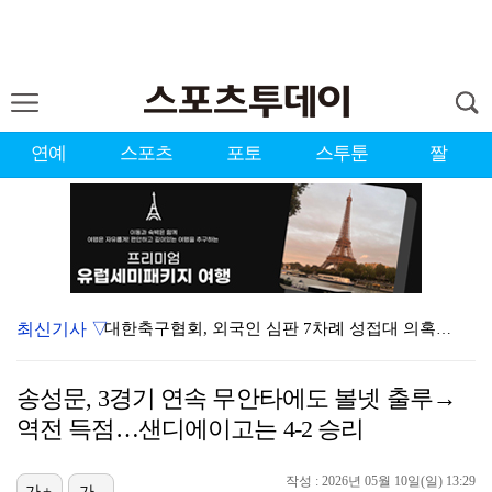
연예
스포츠
포토
스투툰
짤
최신기사 ▽
대한축구협회, 외국인 심판 7차례 성접대 의혹…이 기간…
청문회부터 압수수색·심판 성접대 의혹까지…월드컵 탈락이…
송성문, 3경기 연속 무안타에도 볼넷 출루→
3승 사냥 시동 건 서교림 "샷·퍼트 만족스러워…좋은 …
역전 득점…샌디에이고는 4-2 승리
"우산으로 때려"vs"그런 적 없다"…23기 부부 엇갈…
작성 : 2026년 05월 10일(일) 13:29
가+
가-
박지훈, 9월 잠실실내체육관서 앙코르 콘서트 개최