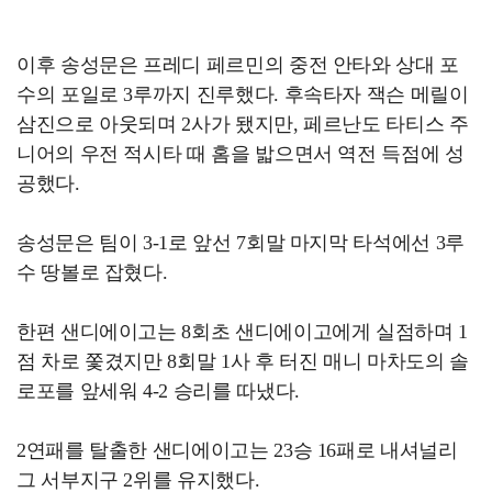
이후 송성문은 프레디 페르민의 중전 안타와 상대 포
수의 포일로 3루까지 진루했다. 후속타자 잭슨 메릴이
삼진으로 아웃되며 2사가 됐지만, 페르난도 타티스 주
니어의 우전 적시타 때 홈을 밟으면서 역전 득점에 성
공했다.
송성문은 팀이 3-1로 앞선 7회말 마지막 타석에선 3루
수 땅볼로 잡혔다.
한편 샌디에이고는 8회초 샌디에이고에게 실점하며 1
점 차로 쫓겼지만 8회말 1사 후 터진 매니 마차도의 솔
로포를 앞세워 4-2 승리를 따냈다.
2연패를 탈출한 샌디에이고는 23승 16패로 내셔널리
그 서부지구 2위를 유지했다.