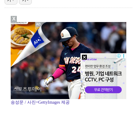
박문성 "축구협회 성접대 의혹? 사실이면 국제 망신…사…
X
"기분 맞춰주려고" 축구협회, 외국인 심판 성접대 의혹…
폭로자 "황정민, 본인 말에 책임져야…내가 사생활에 초…
'주장 완장' 김민재, 한국 떠나기 전 뮌헨 동료들에게…
방은희, 6년 지나도 생생한 母 고독사 아픔…끝내 오열…
송성문 / 사진=GettyImages 제공