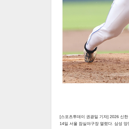
[스포츠투데이 권광일 기자] 2026 신한
14일 서울 잠실야구장 열렸다. 삼성 양창섭