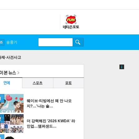
송중기
화제·사건사고
웨이브·티빙에선 왜 안 나오
지?…'나는 솔…
더 강력해진 '2026 KWDA' 라
인업…앰퍼샌드…