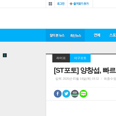
라이프
야구포토
[ST포토] 양창섭, 빠
입력
2026년 05월 14일(목) 19:32
최종수
0