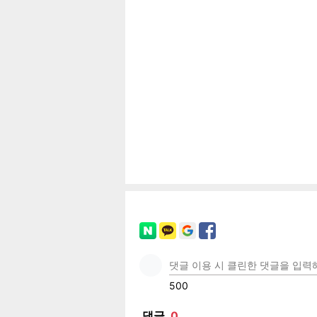
보
페이
트위
카카
밴드
네이