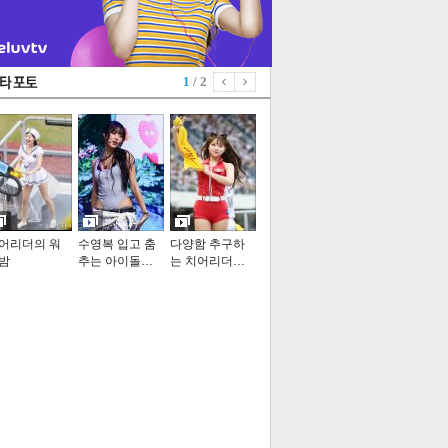
1
/ 2
어리더의 워
수영복 입고 춤
다양함 추구하
밤
추는 아이돌…
는 치어리더…