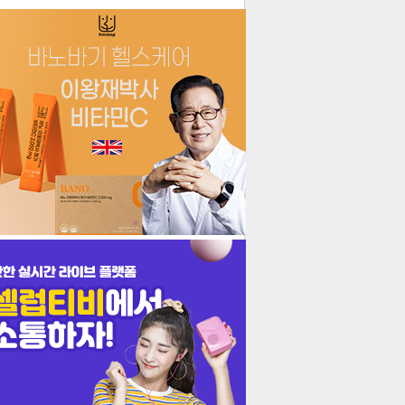
더보기
기포토