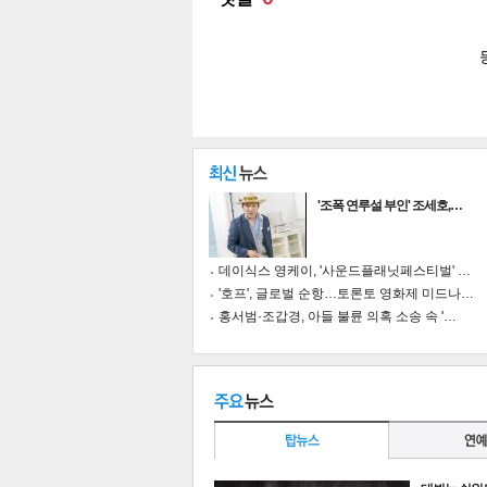
공유
유
로그
'조폭 연루설 부인' 조세호,…
데이식스 영케이, '사운드플래닛페스티벌' …
'호프', 글로벌 순항…토론토 영화제 미드나…
홍서범·조갑경, 아들 불륜 의혹 소송 속 '…