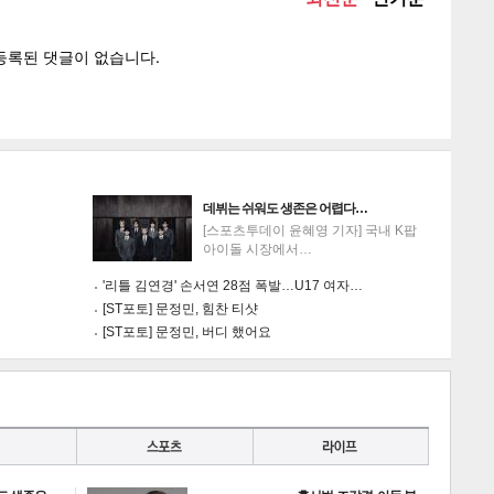
게
소
데뷔는 쉬워도 생존은 어렵다…
[스포츠투데이 윤혜영 기자] 국내 K팝
아이돌 시장에서…
'리틀 김연경' 손서연 28점 폭발…U17 여자…
[ST포토] 문정민, 힘찬 티샷
[ST포토] 문정민, 버디 했어요