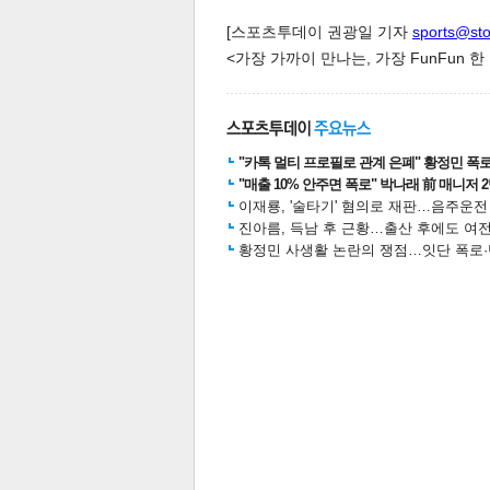
[스포츠투데이 권광일 기자
sports@st
<가장 가까이 만나는, 가장 FunFun 
"카톡 멀티 프로필로 관계 은폐" 황정민 폭로女
체
인
"매출 10% 안주면 폭로" 박나래 前 매니저 
이재룡, '술타기' 혐의로 재판…음주운
진아름, 득남 후 근황…출산 후에도 여전
황정민 사생활 논란의 쟁점…잇단 폭로·반