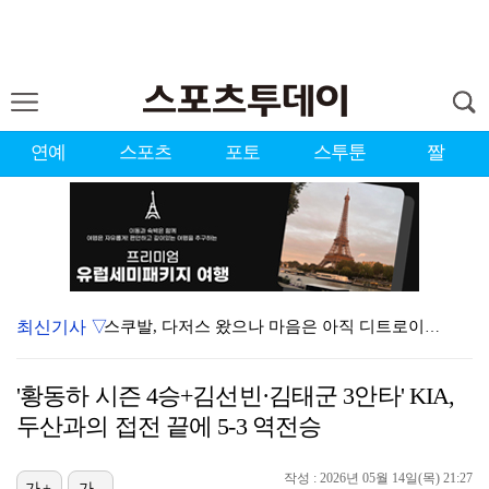
연예
스포츠
포토
스투툰
짤
최신기사 ▽
스쿠발, 다저스 왔으나 마음은 아직 디트로이트에…"다시…
[ST포토] 볼 노려보는 박현경
'황동하 시즌 4승+김선빈·김태군 3안타' KIA,
[ST포토] 홍진영2, 버디 성공
두산과의 접전 끝에 5-3 역전승
[ST포토] 박현경, 고민고민
작성 : 2026년 05월 14일(목) 21:27
[ST포토] 박현경, 가벼운 발걸음
가+
가-