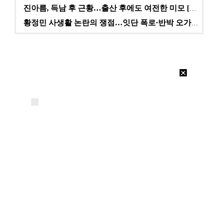
진아름, 득남 후 근황…출산 후에도 여전한 미모 [스타…
황정민 사생활 논란의 쟁점…잇단 폭로·반박 오가는 소모…