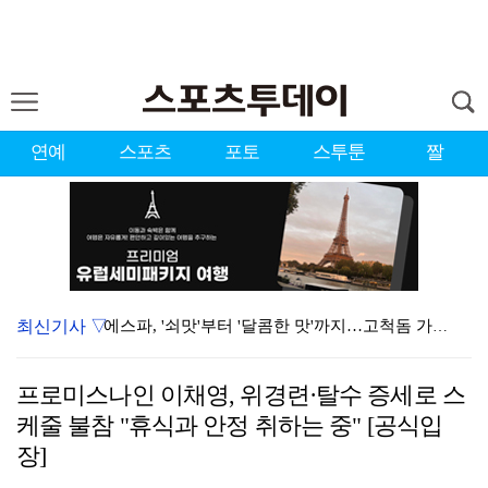
연예
스포츠
포토
스투툰
짤
최신기사 ▽
에스파, '쇠맛'부터 '달콤한 맛'까지…고척돔 가득 채…
블랙핑크, 10주년 행사 논란에 사과 "커뮤니케이션 문…
프로미스나인 이채영, 위경련·탈수 증세로 스
에스파, 고척돔 입성…공연 시작 40분 만에 첫 인사 …
케줄 불참 "휴식과 안정 취하는 중" [공식입
'리그 2연패 정조준' 아스널, 뉴캐슬서 기마랑이스 영…
장]
'첫 승 도전' 장은수 "우승 의식하기보다 내 플레이에…