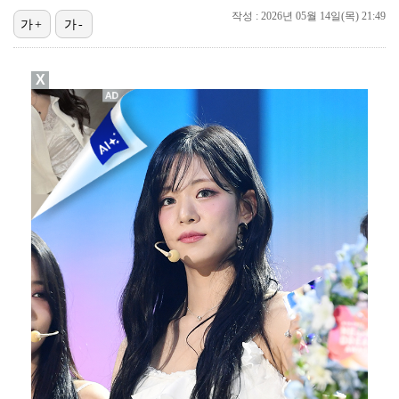
작성 : 2026년 05월 14일(목) 21:49
가+
가-
에스파 고척돔 공연에 반가운 얼굴…아이들 미연·트와이스…
박지민 아나운서 "발리까지 갔는데…'피의 게임2' 출연…
X
"언론사 대표·국회의원도"…최연청, 판사 남편까지 화려…
한국 남자배구, 중국 3-0 완파하고 동아시아선수권 결…
'서명관·야고 연속골' 울산, 동해안 더비서 포항 제압…