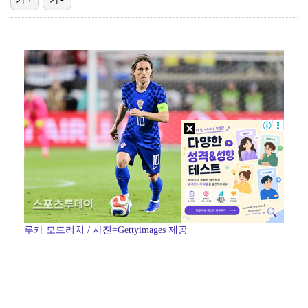
고영욱, 도 넘은 저격 논란…이번엔 박하선에 "감당 안…
기록적인 폭염에 멈췄던 KBO, 11일부터 순위 경쟁 …
'선업튀' 서혜원, 결혼 4개월 만에 임신 경사 "행복…
경찰, 대한축구협회 '심판 성접대 논란' 수사 여부 검…
권영찬, 김수현 관련 허위사실 유포 혐의로 검찰行
루카 모드리치 / 사진=Gettyimages 제공