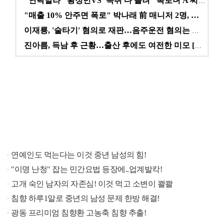
"연락말라" 황정민VS"녹취 다 올려" 폭로녀 A 씨,…
"매출 10% 안주면 폭로" 박나래 前 매니저 2명, …
이재룡, '술타기' 혐의로 재판…음주운전 혐의는 미적용…
진아름, 득남 후 근황…출산 후에도 여전한 미모 [스타…