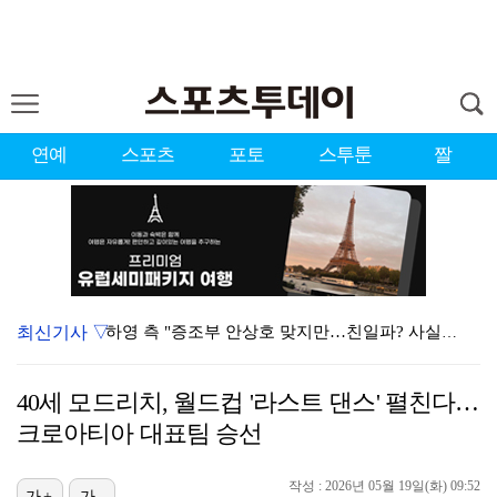
연예
스포츠
포토
스투툰
짤
최신기사 ▽
하영 측 "증조부 안상호 맞지만…친일파? 사실무근" […
'방송 출연' 유명 산부인과 원장, 프로포폴 셀프 투약…
40세 모드리치, 월드컵 '라스트 댄스' 펼친다…
"스토킹 피해자" 황정민VS"2억대 손해배상" A 씨,…
크로아티아 대표팀 승선
"블랙핑크 데뷔 10주년 행사로 국중박 입장 통제"…문…
작성 : 2026년 05월 19일(화) 09:52
가+
가-
김지원, 어린이병원에 1억원 쾌척 "'닥터X' 촬영 중…