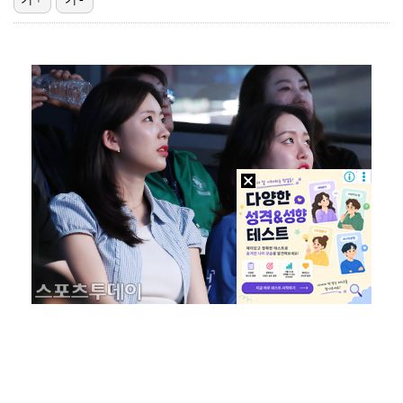
'선업튀' 서혜원, 결혼 4개월 만에 임신 경사 "행복…
권영찬, 김수현 관련 허위사실 유포 혐의로 검찰行
기록적인 폭염에 멈췄던 KBO, 11일부터 순위 경쟁 …
"주말부부 힘든데…변호사 남편, 덕질이 우선순위" 오초…
고영욱, 도 넘은 저격 논란…이번엔 박하선에 "감당 안…