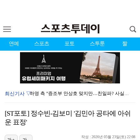
연예
스포츠
포토
스투툰
짤
최신기사 ▽
하영 측 "증조부 안상호 맞지만…친일파? 사실무근" […
'방송 출연' 유명 산부인과 원장, 프로포폴 셀프 투약…
[ST포토] 정수빈-김보미 '김민아 공타에 아쉬
"블랙핑크 데뷔 10주년 행사로 국중박 입장 통제"…문…
운 표정'
김지원, 어린이병원에 1억원 쾌척 "'닥터X' 촬영 중…
작성 : 2026년 05월 23일(토) 22:08
가+
가-
'친일 의혹' 하영 증조부 안상호, 고종 독살 의혹까지…