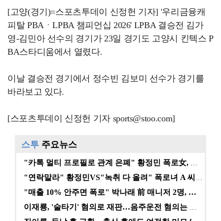
[고양(경기)=스포츠투데이 신정헌 기자] '우리금융캐
피탈 PBAㆍLPBA 챔피언십 2026' LPBA 결승전 김가
영-김민아 선수의 경기가 23일 경기도 고양시 킨텍스 P
BA스타디움에서 열렸다.
이날 결승전 경기에서 정수빈 김보미 선수가 경기를
바라보고 있다.
[스포츠투데이 신정헌 기자 sports@stoo.com]
스투
주요뉴스
"카톡 멀티 프로필로 관계 은폐" 황정민 폭로女, 문자…
"연락말라" 황정민VS"녹취 다 올려" 폭로녀 A 씨,…
"매출 10% 안주면 폭로" 박나래 前 매니저 2명, …
이재룡, '술타기' 혐의로 재판…음주운전 혐의는 미적용…