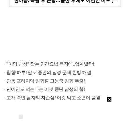
진아름, 득남 후 근황…출산 후에도 여전한 미모 [스타…