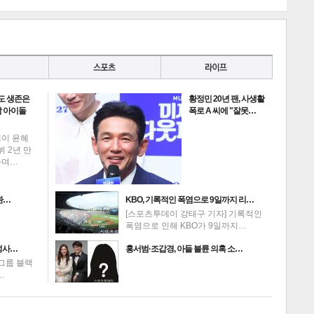
도 생존은
황정민 20년 팬, 사생활
게
소
 아이돌
폭로 A 씨에 "잘못…
데이 윤혜
뷔 2년 만
하며…
환…
KBO, 기록적인 폭염으로 9일까지 리…
[스포츠투데이 강태구 기자] 기록적인
폭염으로 인해 KBO가 9일까지…
성사…
홍서범·조갑경, 아들 불륜 의혹 소…
그룹 블랙
…