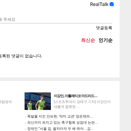
텍스
텍스
url 복
인쇄
목록
이강인, 아틀레티코 마드리드…
'옥탑방의
[스포츠투데이 강태구 기자] 이강인이
새롭게 합류한 …
폭발물 지킨 안보현, '악마 교관' 정은채와…
외신까지 퍼지고 있는 축구협회 성접대 논란…
장재인 "서울 집, 팔자마자 두 배 뛰어…김…