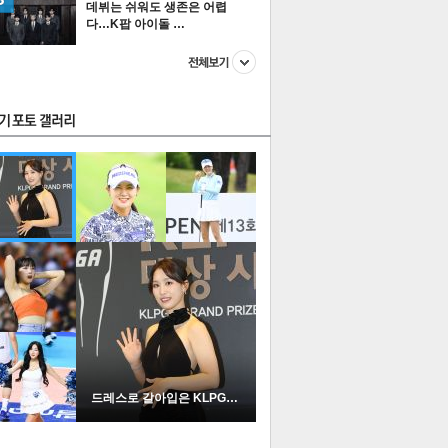
데뷔는 쉬워도 생존은 어렵
다…K팝 아이돌 …
스투펀
US
이 본 뉴스
스포츠
포토
드레스로 갈아입은 KLPGA …