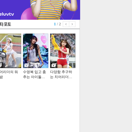
1
/ 2
어리더의 워
수영복 입고 춤
다양함 추구하
밤
추는 아이돌…
는 치어리더…