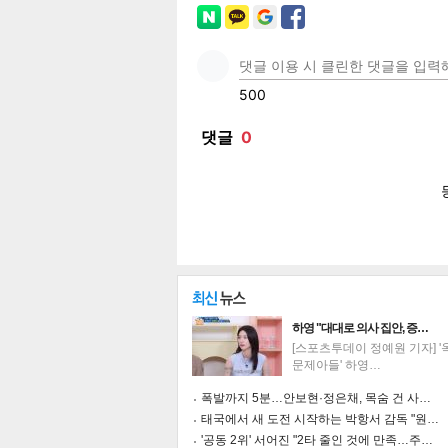
페이
트위
카카
밴드
네이
보
하영 "대대로 의사 집안, 증…
[스포츠투데이 정예원 기자] 
문제아들' 하영…
폭발까지 5분…안보현·정은채, 목숨 건 사…
태국에서 새 도전 시작하는 박항서 감독 "원…
'공동 2위' 서어진 "2타 줄인 것에 만족…주…