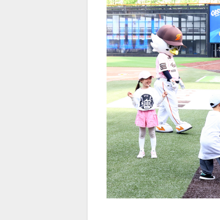
전
로그
즐겨찾기
많이 본 뉴스
최신 뉴스
연예
스포
페이
트위
댓글
밴드
네이