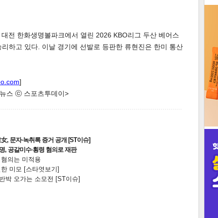
3
 대전 한화생명볼파크에서 열린 2026 KBO리그 두산 베어스
 승리하고 있다. 이날 경기에 선발로 등판한 류현진은 한미 통산
인
oo.com
]
한 뉴스 ⓒ 스포츠투데이>
, 문자·녹취록 증거 공개 [ST이슈]
2명, 공갈미수·횡령 혐의로 재판
전 혐의는 미적용
한 미모 [스타엿보기]
박 오가는 소모전 [ST이슈]