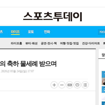
방탄소년단
손흥민
유아인
라이프홈
뷰티·패션
공연·전시·책
여행·맛집·멋집
건강·다이어트
아들의 축하 물세례 받으며
정
2026년 05월 24일(일) 17:07