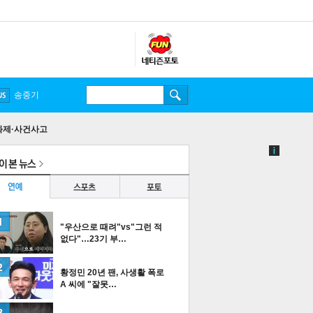
송중기
화제·사건사고
"우산으로 때려"vs"그런 적
없다"…23기 부…
황정민 20년 팬, 사생활 폭로
A 씨에 "잘못…