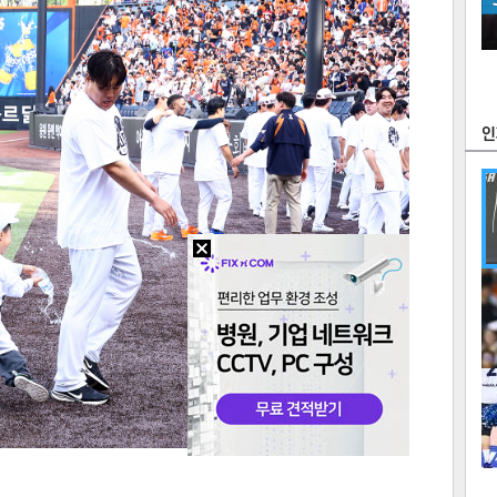
츠
라이프
포토
만화
FOC
많
연예
1
텍스
텍스
url 복
인쇄
목록
2