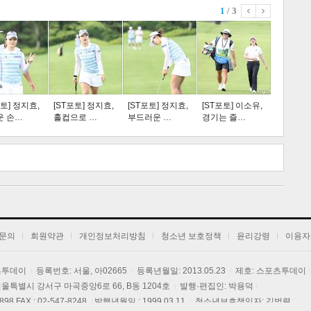
1
/ 3
스포츠
라이프
포토] 정지효,
[ST포토] 정지효,
[ST포토] 정지효,
[ST포토] 이소유,
운 손…
홀컵으로 …
부드러운 …
경기는 즐…
트 크
트 축
사
하기
보기
문의
회원약관
개인정보처리방침
청소년 보호정책
윤리강령
이용자
포츠투데이
등록번호: 서울, 아02665
등록년월일: 2013.05.23
제호: 스포츠투데이
] 서울특별시 강서구 마곡중앙6로 66, B동 1204호
발행·편집인: 박용덕
3898 FAX : 02-547-8248
발행년월일 : 1999.03.11
청소년보호책임자: 김범렬