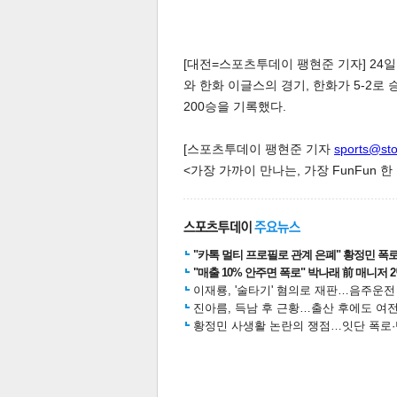
[대전=스포츠투데이 팽현준 기자] 24일
와 한화 이글스의 경기, 한화가 5-2로
200승을 기록했다.
[스포츠투데이 팽현준 기자
sports@st
<가장 가까이 만나는, 가장 FunFun 
"카톡 멀티 프로필로 관계 은폐" 황정민 폭로女
"매출 10% 안주면 폭로" 박나래 前 매니저 
이재룡, '술타기' 혐의로 재판…음주운
진아름, 득남 후 근황…출산 후에도 여전
황정민 사생활 논란의 쟁점…잇단 폭로·반