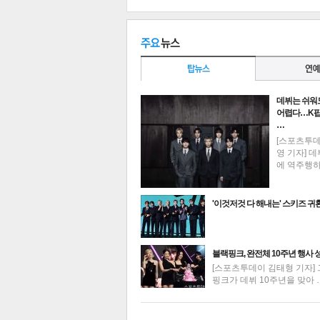
데뷔는 쉬워
공유
유
로그
어렵다…K팝
…
[스포츠투
영 기자] 데
에 역주행
'이것저것 다 해내는' 스키즈 귀
최신뉴스
블랙핑크, 완전체 10주년 행사 
[스포츠투데이 김태형 기자] 
핑크가 데뷔 10주년을 맞아 