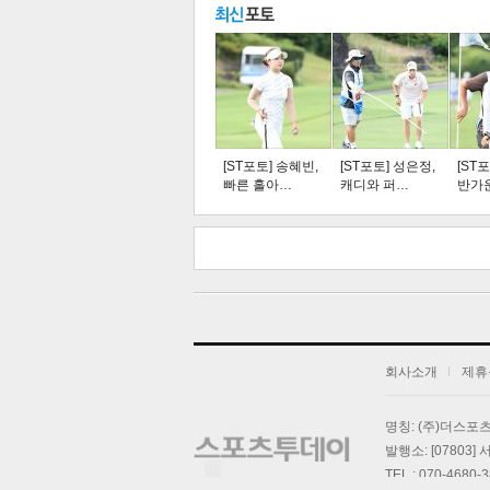
주요뉴스
탑뉴스
연예
[ST포토] 송혜빈,
[ST포토] 성은정,
[ST
빠른 홀아…
캐디와 퍼…
반가
스북
터 공
오톡
공유
버블
회사소개
제휴
기
명칭: (주)더스
발행소: [07803
TEL : 070-4680-