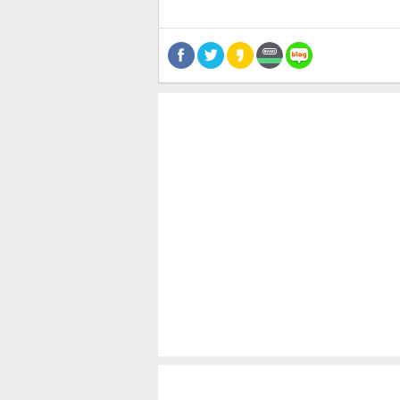
스북
터 공
달기
공유
버블