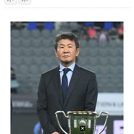
축구협회 심판 성정대 의혹 日까지 퍼졌다…"스포츠 공평…
'해남 파인비치 개최' BMW 레이디스 챔피언십, 얼리…
이대휘, 오프더레코드 전속계약…워너원 재환과 다시 한솥…
[ST포토] 홀아웃 하는 박현경
[ST포토] 김시현, 홀컵에 붙인다