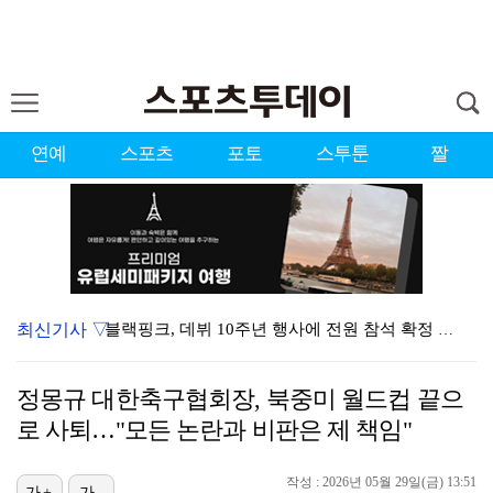
연예
스포츠
포토
스투툰
짤
최신기사 ▽
블랙핑크, 데뷔 10주년 행사에 전원 참석 확정 [공식…
김규원, 뒤늦게 알려진 공익 시절 선행 "소변 실수한 …
정몽규 대한축구협회장, 북중미 월드컵 끝으
블랙핑크, 완전체 10주년 행사 성사됐지만…'40명만 …
로 사퇴…"모든 논란과 비판은 제 책임"
UEFA, 인판티노 회장 사퇴 압박 유지…"월드컵 보이…
작성 : 2026년 05월 29일(금) 13:51
YG 신사옥 출입문 '골프채 난동' 女, 현행범 체포
가+
가-