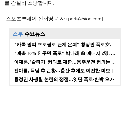
를 간절히 소망합니다.
[스포츠투데이 신서영 기자 sports@stoo.com]
스투
주요뉴스
"카톡 멀티 프로필로 관계 은폐" 황정민 폭로女, 문자…
"매출 10% 안주면 폭로" 박나래 前 매니저 2명, …
이재룡, '술타기' 혐의로 재판…음주운전 혐의는 미적용…
진아름, 득남 후 근황…출산 후에도 여전한 미모 [스타…
황정민 사생활 논란의 쟁점…잇단 폭로·반박 오가는 소모…