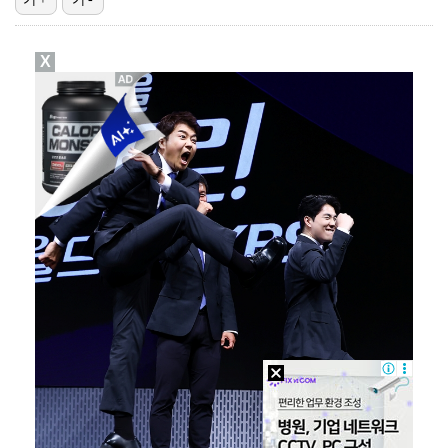
박지훈, 9월 잠실실내체육관서 앙코르 콘서트 개최
X
청문회부터 압수수색·심판 성접대 의혹까지…월드컵 탈락이…
"기분 맞춰주려고" 축구협회, 외국인 심판 성접대 의혹…
박문성 "축구협회 성접대 의혹? 사실이면 국제 망신…사…
폭로자 "황정민, 본인 말에 책임져야…내가 사생활에 초…