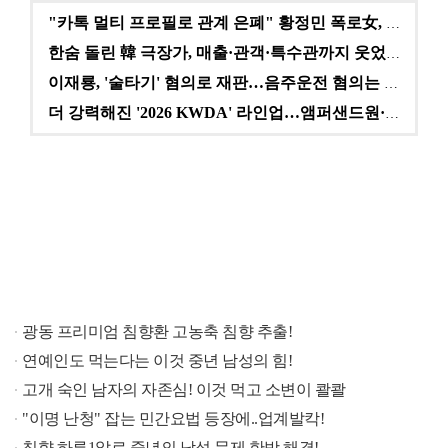
"카톡 멀티 프로필로 관계 은폐" 황정민 폭로女, 문자…
한숨 돌린 韓 극장가, 매출·관객·특수관까지 웃었다 […
이재룡, '술타기' 혐의로 재판…음주운전 혐의는 미적용…
더 강력해진 '2026 KWDA' 라인업…앰퍼샌드원·나…