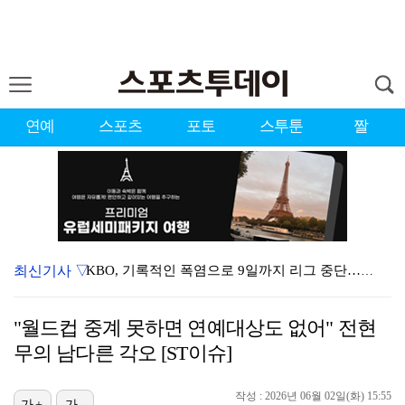
연예
스포츠
포토
스투툰
짤
최신기사 ▽
KBO, 기록적인 폭염으로 9일까지 리그 중단…내달 6…
대한축구협회, 외국인 심판 7차례 성접대 의혹…이 기간…
"월드컵 중계 못하면 연예대상도 없어" 전현
이강인, 드디어 아틀레티코 선수단과 만났다…시메오네 감…
무의 남다른 각오 [ST이슈]
3승 사냥 시동 건 서교림 "샷·퍼트 만족스러워…좋은 …
작성 : 2026년 06월 02일(화) 15:55
가+
가-
"우산으로 때려"vs"그런 적 없다"…23기 부부 엇갈…