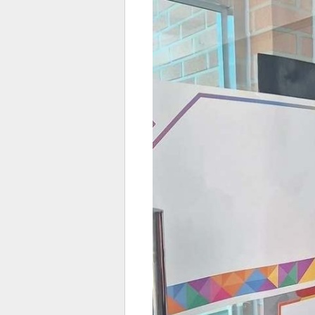
전
로그
즐겨찾기
많이 본 뉴스
최신 뉴스
연예
스포
페이
트위
댓글
밴드
네이