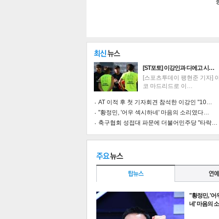
[ST포토] 이강인과 디에고 시…
[스포츠투데이 팽현준 기자] 
코 마드리드로 이…
AT 이적 후 첫 기자회견 참석한 이강인 "10…
"황정민, '어우 섹시하네' 마음의 소리였다…
축구협회 성접대 파문에 더불어민주당 "타락…
기
"황정민, '
네' 마음의