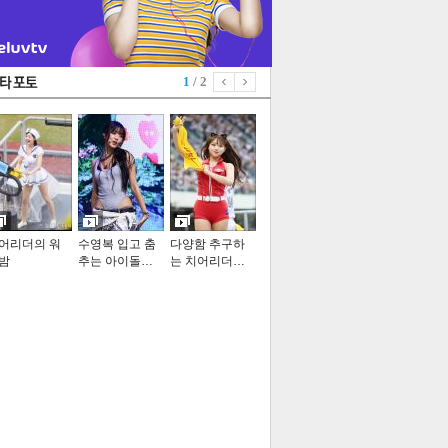
1
/ 2
어리더의 워
수영복 입고 춤
다양함 추구하
밤
추는 아이돌…
는 치어리더…