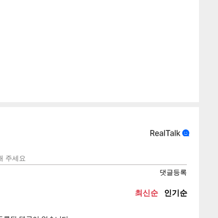
게
소
텍스
텍스
url 복
인쇄
목록