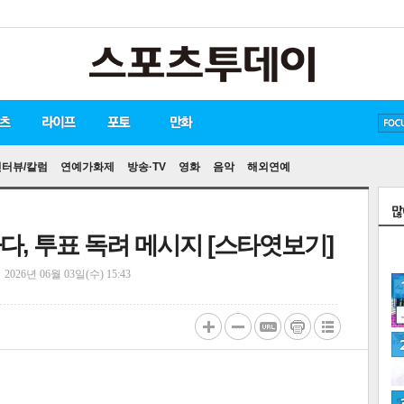
방탄소년단
손흥민
유아인
송중기
인터뷰/칼럼
연예가화제
방송·TV
영화
음악
해외연예
다, 투표 독려 메시지 [스타엿보기]
정
2026년 06월 03일(수) 15:43