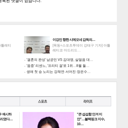
이강인 향한 시메오네 감독의…
아틀레티
[목동=스포츠투데이 강태구 기자] 아틀
레티코 마드리드…
'결혼의 완성' 남궁민 VS 김대명, 살얼음 대…
'음중' 리센느, '프리티 걸'로 1위…8월 둘…
생애 첫 승 노리는 강채연·서어진·장은수…
어우 섹시하
"큰 섭섭함 안겨 미
 소리였다…
안"…블랙핑크 지수,
10…