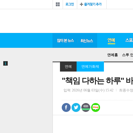
연예홈
스투 
연예
연예가화제
"책임 다하는 하루" 바
입력
2026년 06월 03일(수) 15:42
최종수
0