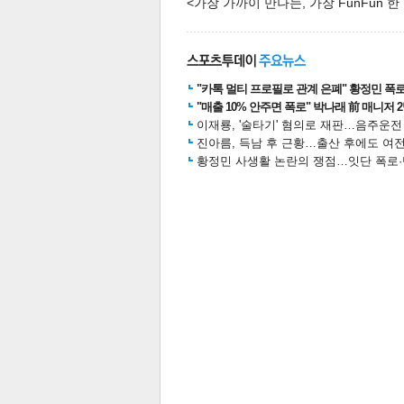
<가장 가까이 만나는, 가장 FunFun 
스북
터 공
달기
공유
버블
"카톡 멀티 프로필로 관계 은폐" 황정민 폭로女
"매출 10% 안주면 폭로" 박나래 前 매니저 
이재룡, '술타기' 혐의로 재판…음주운
진아름, 득남 후 근황…출산 후에도 여전
황정민 사생활 논란의 쟁점…잇단 폭로·반