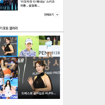
'이것저것 다 해내는' 스키즈
귀환→엄정화…
스투펀
US
이 본 뉴스
스포츠
포토
드레스로 갈아입은 KLPGA …