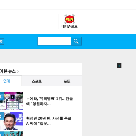
누에라, '뮤직뱅크' 1위…팬들
에 "영원하자…
황정민 20년 팬, 사생활 폭로
A 씨에 "잘못…