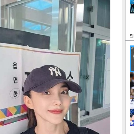
츠
라이프
포토
만화
FOC
많
연예
1
텍스
텍스
url 복
인쇄
목록
2