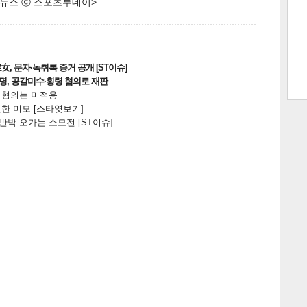
한 뉴스 ⓒ 스포츠투데이>
트 크
트 축
사
하기
보기
, 문자·녹취록 증거 공개 [ST이슈]
2명, 공갈미수·횡령 혐의로 재판
스
전 혐의는 미적용
한 미모 [스타엿보기]
박 오가는 소모전 [ST이슈]