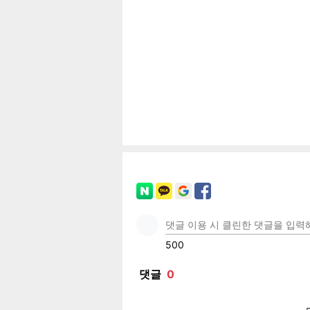
공유
유
로그
페이
트위
카카
밴드
네이