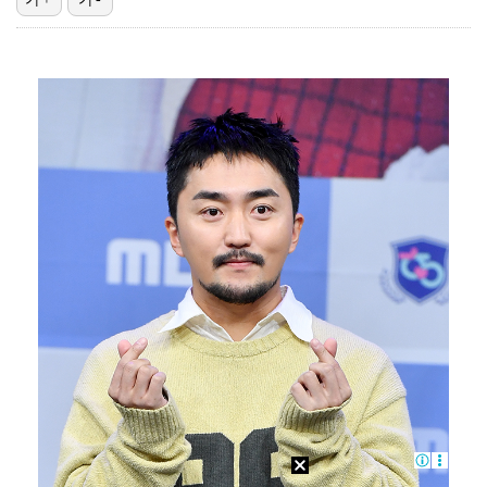
'1라운드 115위' 김민별, 2라운드 7타 줄이며 7…
대놓고 '심판 마사지'로 결재 받기도…최종 결재권자는 …
외신까지 퍼지고 있는 축구협회 성접대 논란…2002 한…
'오징어 게임' 미국판 스핀오프, 제작 무산설 "넷플릭…
[ST포토] 정지효, 반가운 손인사