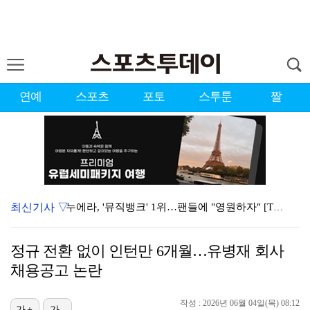
연예
스포츠
포토
스투툰
짤
최신기사 ▽
누에라, '뮤직뱅크' 1위…팬들에 "영원하자" [TV캡…
서장훈 감독 "내 능력 부족" 자책하게 만든 펜타곤과의…
정규 전환 없이 인턴만 6개월…유병재 회사
대한축구협회의 '심판 성접대'…최악의 경우 런던 올림픽…
채용공고 논란
강채연, 제주삼다수 2R 깜짝 선두 도약…박민지 공동 …
작성 : 2026년 06월 04일(목) 08:12
진세연, 전속계약 종료…FA 시장 나왔다 [공식]
가+
가-