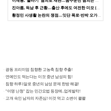
이재룡, '술타기' 혐의로 재판…음주운전 혐의는 미적용…
진아름, 득남 후 근황…출산 후에도 여전한 미모 [스타…
황정민 사생활 논란의 쟁점…잇단 폭로·반박 오가는 소모…