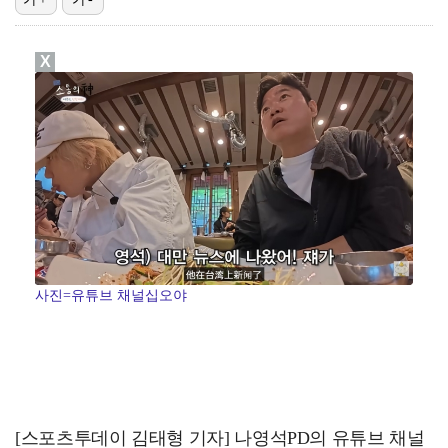
[ST포토] 김민별, 최종라운드 기대하세요
X
[ST포토] 이예원, 밝은 미소로 출발
[ST포토] 이예원, 정교한 티샷
[ST포토] 김민별, 장타로 가자
[ST포토] 김리안, 1번홀 출발
사진=유튜브 채널십오야
[스포츠투데이 김태형 기자] 나영석PD의 유튜브 채널