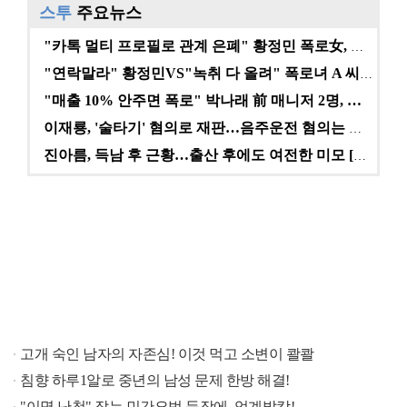
스투
주요뉴스
"카톡 멀티 프로필로 관계 은폐" 황정민 폭로女, 문자…
"연락말라" 황정민VS"녹취 다 올려" 폭로녀 A 씨,…
"매출 10% 안주면 폭로" 박나래 前 매니저 2명, …
이재룡, '술타기' 혐의로 재판…음주운전 혐의는 미적용…
진아름, 득남 후 근황…출산 후에도 여전한 미모 [스타…