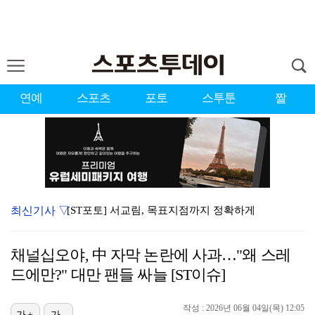
연예
스포츠
포토
스투툰
짤
최신기사 ▽
[ST포토] 서교림, 목표지점까지 정확하게
[ST포토] 최정원, 강하게 때린다
채널십오야, 中 자막 논란에 사과…"왜 스레
[ST포토] 이예원, 정조준
드에만?" 대만 팬들 싸늘 [ST이슈]
씨야 남규리, 글로벌로…10년 만에 상해 출장 "음반·…
작성 : 2026년 06월 04일(목) 12:05
가+
가-
한정수, 황정민 사생활 논란에 "너무 불공정한 게임"