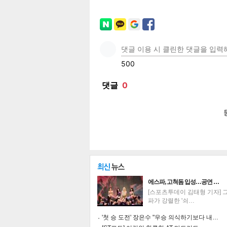
페이
트위
카카
밴드
네이
에스파, 고척돔 입성…공연 …
기
[스포츠투데이 김태형 기자] 
파가 강렬한 '쇠…
'첫 승 도전' 장은수 "우승 의식하기보다 내…