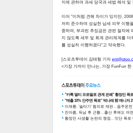
지에 관하여 과세 당국과 세법 해석 및
이어 "이처럼 견해 차이가 있지만, 20
저히 준수하며 성실한 납세 의무 이행
스북
터 공
달기
공유
버블
중하며, 부과된 추징금은 관련 절차에 
지 않도록 세무 및 회계 관리체계를 더
를 성실히 이행하겠다"고 약속했다.
[스포츠투데이 김태형 기자
ent@stoo.
<가장 가까이 만나는, 가장 FunFun 
"카톡 멀티 프로필로 관계 은폐" 황정민 폭로女
"매출 10% 안주면 폭로" 박나래 前 매니저 
이재룡, '술타기' 혐의로 재판…음주운
진아름, 득남 후 근황…출산 후에도 여전
황정민 사생활 논란의 쟁점…잇단 폭로·반