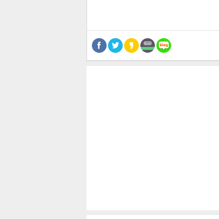
공유
유
로그