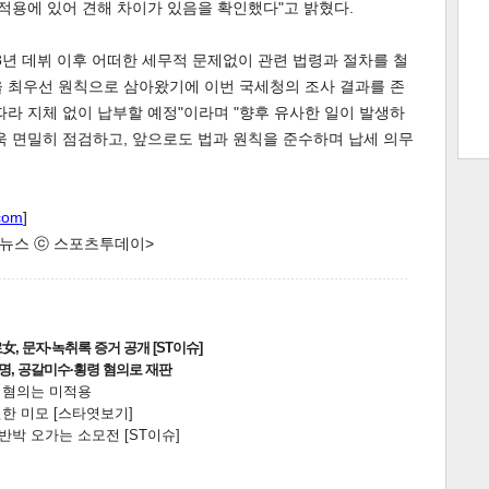
 적용에 있어 견해 차이가 있음을 확인했다"고 밝혔다.
08년 데뷔 이후 어떠한 세무적 문제없이 관련 법령과 절차를 철
을 최우선 원칙으로 삼아왔기에 이번 국세청의 조사 결과를 존
트 크
트 축
사
하기
보기
따라 지체 없이 납부할 예정"이라며 "향후 유사한 일이 발생하
욱 면밀히 점검하고, 앞으로도 법과 원칙을 준수하며 납세 의무
스
com
]
한 뉴스 ⓒ 스포츠투데이>
, 문자·녹취록 증거 공개 [ST이슈]
2명, 공갈미수·횡령 혐의로 재판
전 혐의는 미적용
한 미모 [스타엿보기]
박 오가는 소모전 [ST이슈]