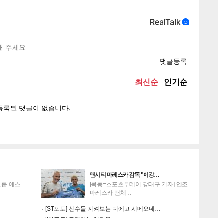
텍스
텍스
url 복
인쇄
목록
맨시티 마레스카 감독 "이강…
그룹 에스
[목동=스포츠투데이 강태구 기자] 엔조
마레스카 맨체…
[ST포토] 선수들 지켜보는 디에고 시메오네…