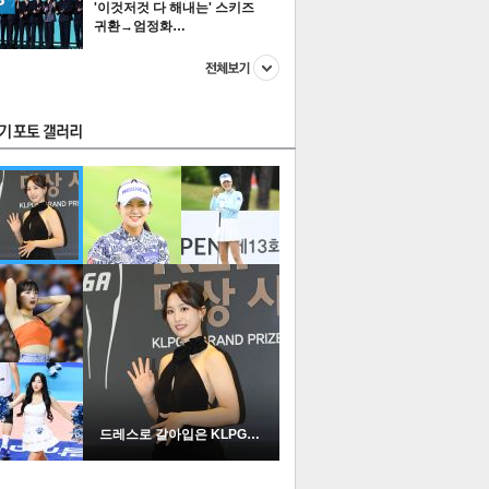
'이것저것 다 해내는' 스키즈
귀환→엄정화…
스투펀
US
이 본 뉴스
스포츠
포토
드레스로 갈아입은 KLPGA …