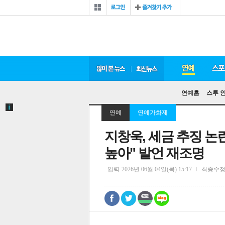
연예홈
스투 
연예
연예가화제
지창욱, 세금 추징 논
높아" 발언 재조명
입력
2026년 06월 04일(목) 15:17
최종수
0