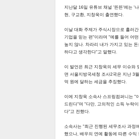
지난달 16일 유튜브 채널 '뜬뜬'에는 '
현, 구교환, 지창욱이 출연했다.
이날 대화 주제가 주식시장으로 흘러간
기업을 믿는 편"이라며 "예를 들어 어
높지 않나. 차라리 내가 가지고 있는 
체
인
하다고 생각한다"고 말했다.
이 발언은 최근 지창욱의 세무 이슈와 
면 서울지방국세청 조사2국은 지난 3
억 원에 달하는 세금을 추징했다.
이에 지창욱 소속사 스프링컴퍼니는 "이
드린다"며 "다만, 고의적인 소득 누락
다"고 전했다.
소속사는 "최근 진행된 세무조사 과정
했으나, 배우의 연예 활동에 따른 수