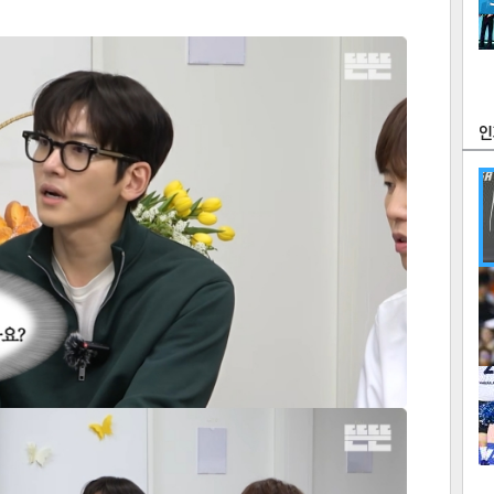
츠
라이프
포토
만화
FOC
많
연예
1
2
텍스
텍스
url 복
인쇄
목록