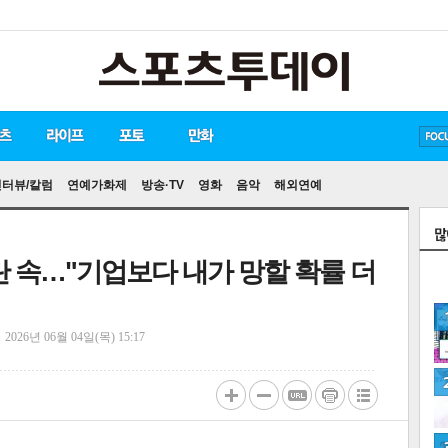
방탄소년단
손흥민
유아인
인터뷰/칼럼
연예가화제
방송·TV
영화
음악
해외연예
란 속…"기업보다 내가 망할 확률 더
정
2026년 06월 04일(목) 15:17