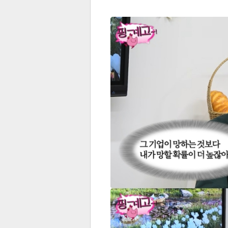
전
로그
즐겨찾기
많이 본 뉴스
최신 뉴스
연예
스포
페이
트위
댓글
밴드
네이