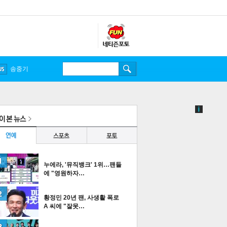
송중기
누에라, '뮤직뱅크' 1위…팬들
에 "영원하자…
황정민 20년 팬, 사생활 폭로
A 씨에 "잘못…