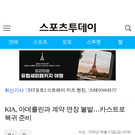
연예
스포츠
포토
스투툰
짤
최신기사 ▽
[ST포토] 스트레이 키즈 현진, '스테이바라기'
[ST포토] 스트레이 키즈 현진, 훈훈 비주얼
KIA, 아데를린과 계약 연장 불발…카스트로
[ST포토] 스트레이 키즈 현진, '비주얼로 압살'
복귀 준비
[ST포토] 스트레이 키즈 현진, '스테이 안녕~'
작성 : 2026년 06월 12일(금) 18:08
가+
가-
[ST포토] 스트레이 키즈 현진, '말라도 너무 말랐어…