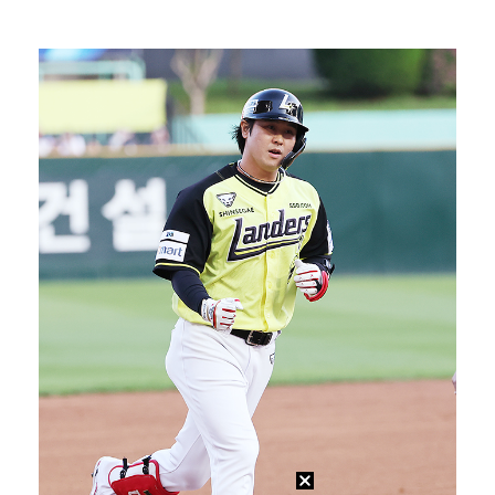
박지민 아나운서 "발리까지 갔는데…'피의 게임2' 출연…
'리그 2연패 정조준' 아스널, 뉴캐슬서 기마랑이스 영…
맨시티 마레스카 감독 "이강인은 훌륭한 선수…아틀레티코…
"언론사 대표·국회의원도"…최연청, 판사 남편까지 화려…
[ST포토] 이강인, 환하게 웃으며