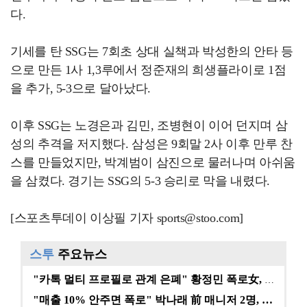
다.
기세를 탄 SSG는 7회초 상대 실책과 박성한의 안타 등
으로 만든 1사 1,3루에서 정준재의 희생플라이로 1점
을 추가, 5-3으로 달아났다.
이후 SSG는 노경은과 김민, 조병현이 이어 던지며 삼
성의 추격을 저지했다. 삼성은 9회말 2사 이후 만루 찬
스를 만들었지만, 박계범이 삼진으로 물러나며 아쉬움
을 삼켰다. 경기는 SSG의 5-3 승리로 막을 내렸다.
[스포츠투데이 이상필 기자 sports@stoo.com]
스투
주요뉴스
"카톡 멀티 프로필로 관계 은폐" 황정민 폭로女, 문자…
"매출 10% 안주면 폭로" 박나래 前 매니저 2명, …