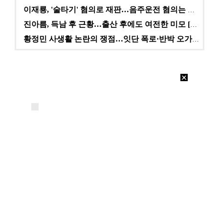
이재룡, '술타기' 혐의로 재판…음주운전 혐의는 미적용…
진아름, 득남 후 근황…출산 후에도 여전한 미모 [스타…
황정민 사생활 논란의 쟁점…잇단 폭로·반박 오가는 소모…