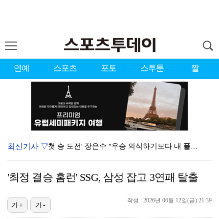
연예
스포츠
포토
스투툰
짤
최신기사 ▽
'첫 승 도전' 장은수 "우승 의식하기보다 내 플레이에…
에스파, '쇠맛'부터 '달콤한 맛'까지…고척돔 가득 채…
'최정 결승 홈런' SSG, 삼성 잡고 3연패 탈출
에스파, 고척돔 입성…공연 시작 40분 만에 첫 인사 …
작성 : 2026년 06월 12일(금) 21:39
블랙핑크, 10주년 행사 논란에 사과 "커뮤니케이션 문…
가+
가-
에스파 고척돔 공연에 반가운 얼굴…아이들 미연·트와이스…