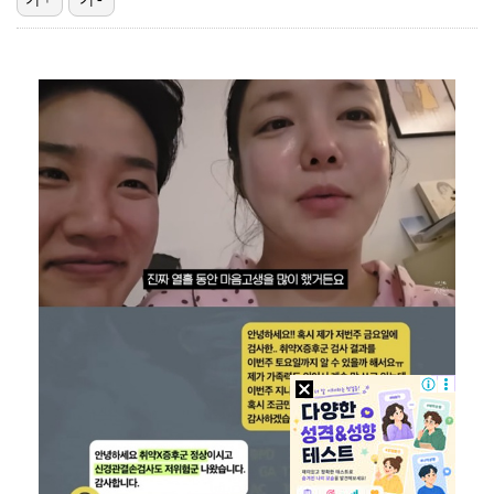
"매출 10% 안주면 폭로" 박나래 前 매니저 2명, …
'나솔' 24기 옥순, 출연료 미지급 폭로 "1년 넘게…
박지훈, 9월 잠실실내체육관서 앙코르 콘서트 개최
김혜성, 마이너리그 트리플A서 4경기 연속 무안타 침묵…
'오디세이'·'스파이더맨4', 박스오피스 투톱…기록 경…