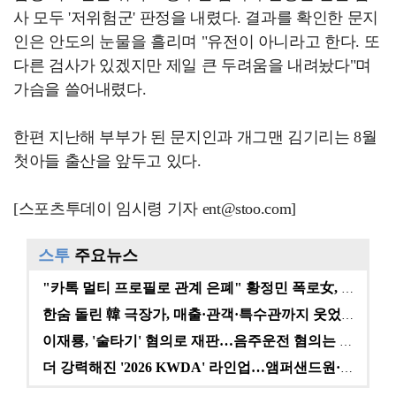
사 모두 '저위험군' 판정을 내렸다. 결과를 확인한 문지
인은 안도의 눈물을 흘리며 "유전이 아니라고 한다. 또
다른 검사가 있겠지만 제일 큰 두려움을 내려놨다"며
가슴을 쓸어내렸다.
한편 지난해 부부가 된 문지인과 개그맨 김기리는 8월
첫아들 출산을 앞두고 있다.
[스포츠투데이 임시령 기자 ent@stoo.com]
스투
주요뉴스
"카톡 멀티 프로필로 관계 은폐" 황정민 폭로女, 문자…
한숨 돌린 韓 극장가, 매출·관객·특수관까지 웃었다 […
이재룡, '술타기' 혐의로 재판…음주운전 혐의는 미적용…
더 강력해진 '2026 KWDA' 라인업…앰퍼샌드원·나…