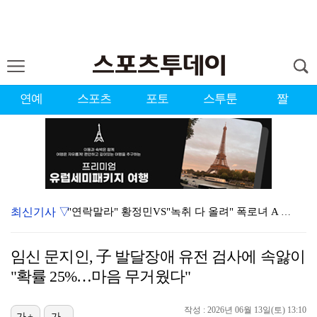
연예
스포츠
포토
스투툰
짤
최신기사 ▽
"연락말라" 황정민VS"녹취 다 올려" 폭로녀 A 씨,…
황정민 폭로자 "아들 연극 몰래 관람? 소품 준비 돕고…
임신 문지인, 子 발달장애 유전 검사에 속앓이
이강인, 드디어 아틀레티코 선수단과 만났다…시메오네 감…
"확률 25%…마음 무거웠다"
10주년인데 40명뿐?…블랙핑크 행사 공지에 팬심 폭발…
작성 : 2026년 06월 13일(토) 13:10
가+
가-
KBO, 기록적인 폭염으로 9일까지 리그 중단…내달 6…