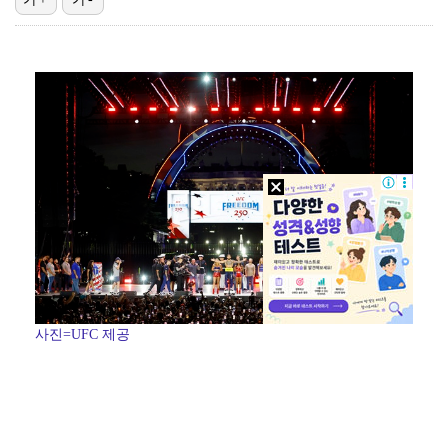
에스파 고척돔 공연에 반가운 얼굴…아이들 미연·트와이스…
'리그 2연패 정조준' 아스널, 뉴캐슬서 기마랑이스 영…
맨시티 마레스카 감독 "이강인은 훌륭한 선수…아틀레티코…
"언론사 대표·국회의원도"…최연청, 판사 남편까지 화려…
[ST포토] 이강인, 환하게 웃으며
사진=UFC 제공