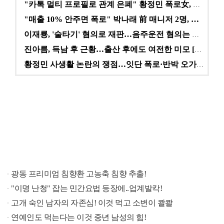
"카톡 멀티 프로필로 관계 은폐" 황정민 폭로女, 문자…
"매출 10% 안주면 폭로" 박나래 前 매니저 2명, …
이재룡, '술타기' 혐의로 재판…음주운전 혐의는 미적용…
진아름, 득남 후 근황…출산 후에도 여전한 미모 [스타…
황정민 사생활 논란의 쟁점…잇단 폭로·반박 오가는 소모…