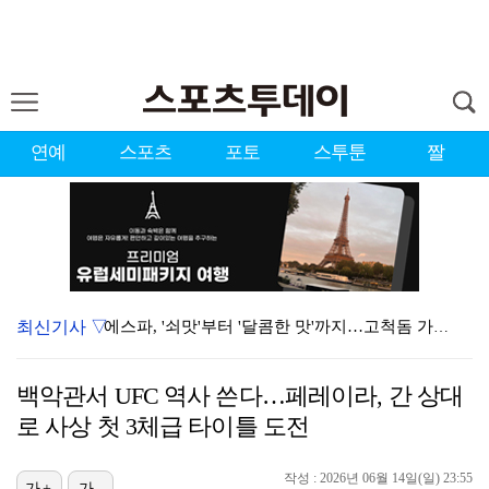
연예
스포츠
포토
스투툰
짤
최신기사 ▽
에스파, '쇠맛'부터 '달콤한 맛'까지…고척돔 가득 채…
'첫 승 도전' 장은수 "우승 의식하기보다 내 플레이에…
백악관서 UFC 역사 쓴다…페레이라, 간 상대
에스파, 고척돔 입성…공연 시작 40분 만에 첫 인사 …
로 사상 첫 3체급 타이틀 도전
블랙핑크, 10주년 행사 논란에 사과 "커뮤니케이션 문…
작성 : 2026년 06월 14일(일) 23:55
가+
가-
박지민 아나운서 "발리까지 갔는데…'피의 게임2' 출연…