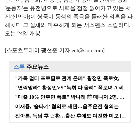
'눈동자'는 유전병으로 시력을 점점 잃어가고 있는 서
진(신민아)이 쌍둥이 동생의 죽음을 둘러싼 의혹을 파
헤치다 그 실체와 마주하게 되는 서스펜스 스릴러다.
오는 24일 개봉.
[스포츠투데이 팽현준 기자 ent@stoo.com]
스투
주요뉴스
"카톡 멀티 프로필로 관계 은폐" 황정민 폭로女, 문자…
"연락말라" 황정민VS"녹취 다 올려" 폭로녀 A 씨,…
"매출 10% 안주면 폭로" 박나래 前 매니저 2명, …
이재룡, '술타기' 혐의로 재판…음주운전 혐의는 미적용…
진아름, 득남 후 근황…출산 후에도 여전한 미모 [스타…