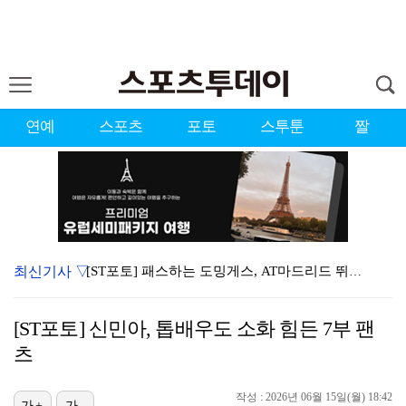
연예
스포츠
포토
스투툰
짤
최신기사 ▽
[ST포토] 패스하는 도밍게스, AT마드리드 뛰는 16…
[ST포토] 전소미, 맨시티 유니폼 입고 응원
[ST포토] 신민아, 톱배우도 소화 힘든 7부 팬
[ST포토] 맨시티 세메뇨, 측면돌파
츠
[ST포토] AT마드리드 도밍게스, 맨시티 상대로 골 …
작성 : 2026년 06월 15일(월) 18:42
[ST포토] 필 포든, '좋았어!'
가+
가-