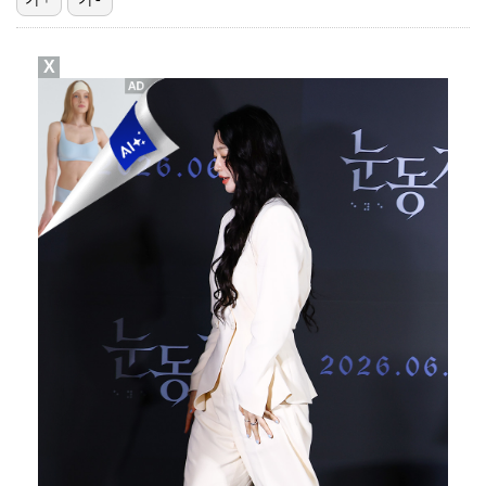
[ST포토] 대세가 된 리센느
X
[ST포토] 멘도사-오블락, 전반 잘 막았어!
키키, 컴백 전 美 'HITC LA' 접수…신곡 무대 …
'도밍게스 선제골' AT마드리드, 맨시티에 1-0 앞선…
[ST포토] 선수들과 이야기 하는 디에고 시메오네 감독…