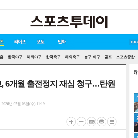
손흥민
유아인
송중기
홈
한국야구
해외야구
한국축구
해외축구
농구·배구
골프
스포츠종합
고, 6개월 출전정지 재심 청구…탄원
정
2026년 07월 08일(수) 11:19