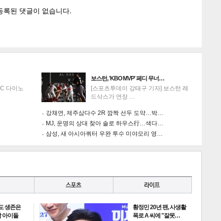
보스턴, 'KBO MVP' 페디 무너…
NC 다이노
[스포츠투데이 강태구 기자] 보스턴 레
드삭스가 연장 …
강채연, 제주삼다수 2R 깜짝 선두 도약…박…
MJ, 운명의 상대 찾아 솔로 하우스行…색다…
삼성, 새 아시아쿼터 우완 투수 미야모리 영…
도 생존은
황정민 20년 팬, 사생활
 아이돌
폭로 A 씨에 "잘못…