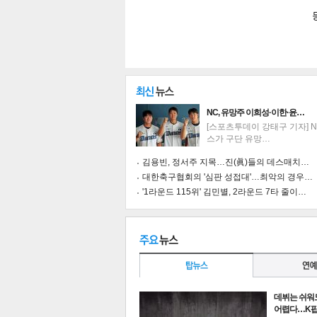
NC, 유망주 이희성·이한·윤…
[스포츠투데이 강태구 기자] 
스가 구단 유망…
김용빈, 정서주 지목…진(眞)들의 데스매치…
대한축구협회의 '심판 성접대'…최악의 경우…
'1라운드 115위' 김민별, 2라운드 7타 줄이…
기
데뷔는 쉬워
어렵다…K팝