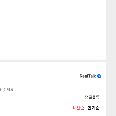
게
소
텍스
텍스
url 복
인쇄
목록