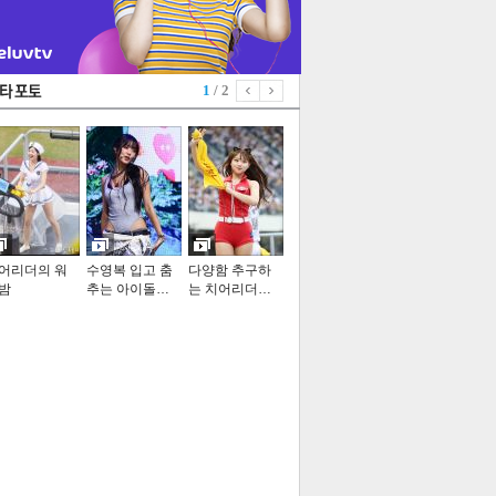
1
/ 2
어리더의 워
수영복 입고 춤
다양함 추구하
밤
추는 아이돌…
는 치어리더…