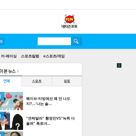
방탄소년단
카·레이싱
스포츠칼럼
e스포츠/게임
웨이브·티빙에선 왜 안 나오
지?…'나는 솔…
"연락말라" 황정민VS"녹취 다
올려" 폭로녀…