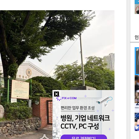
츠
라이프
포토
만화
FOC
많
연예
1
2
텍스
텍스
url 복
인쇄
목록