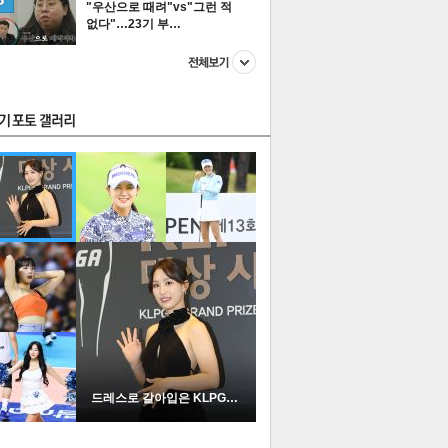
"우산으로 때려"vs"그런 적
없다"…23기 부…
스투펀
US
이 본 뉴스
스포츠
포토
드레스로 갈아입은 KLPGA …