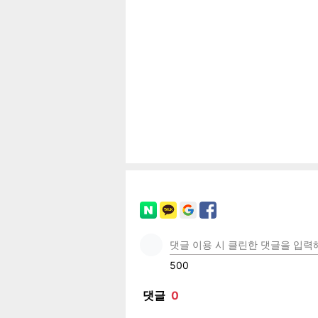
공유
유
로그
페이
트위
카카
밴드
네이