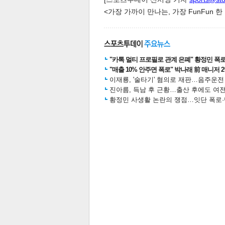
<가장 가까이 만나는, 가장 FunFun 
스북
터 공
달기
공유
버블
"카톡 멀티 프로필로 관계 은폐" 황정민 폭로女
"매출 10% 안주면 폭로" 박나래 前 매니저 
이재룡, '술타기' 혐의로 재판…음주운
진아름, 득남 후 근황…출산 후에도 여전
황정민 사생활 논란의 쟁점…잇단 폭로·반