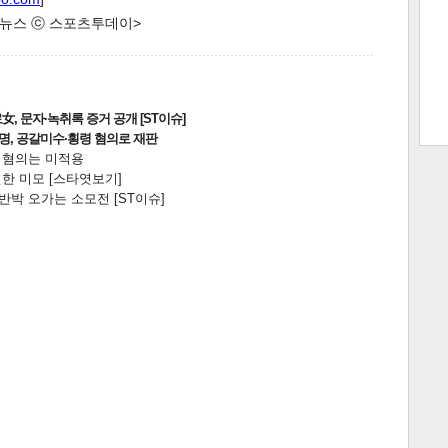
한 뉴스 ⓒ 스포츠투데이>
트 크
트 축
사
하기
보기
, 문자·녹취록 증거 공개 [ST이슈]
스
2명, 공갈미수·횡령 혐의로 재판
전 혐의는 미적용
한 미모 [스타엿보기]
박 오가는 소모전 [ST이슈]