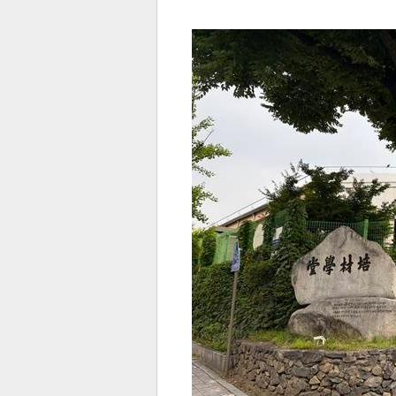
전
로그
즐겨찾기
많이 본 뉴스
최신 뉴스
연예
스포
페이
트위
댓글
밴드
네이