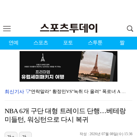
연예
스포츠
포토
스투툰
짤
최신기사 ▽
"연락말라" 황정민VS"녹취 다 올려" 폭로녀 A 씨,…
황정민 폭로자 "아들 연극 몰래 관람? 소품 준비 돕고…
NBA 6개 구단 대형 트레이드 단행…베테랑
이강인, 드디어 아틀레티코 선수단과 만났다…시메오네 감…
미들턴, 워싱턴으로 다시 복귀
10주년인데 40명뿐?…블랙핑크 행사 공지에 팬심 폭발…
작성 : 2026년 07월 08일(수) 15:36
가+
가-
KBO, 기록적인 폭염으로 9일까지 리그 중단…내달 6…