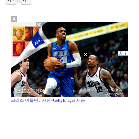
"매출 10% 안주면 폭로" 박나래 前 매니저 2명, …
X
'나솔' 24기 옥순, 출연료 미지급 폭로 "1년 넘게…
박지훈, 9월 잠실실내체육관서 앙코르 콘서트 개최
김혜성, 마이너리그 트리플A서 4경기 연속 무안타 침묵…
'오디세이'·'스파이더맨4', 박스오피스 투톱…기록 경…
크리스 미들턴 / 사진=GettyImages 제공