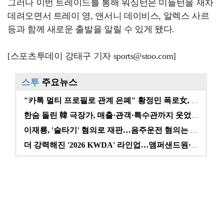
그러나 이번 트레이드를 통해 워싱턴은 미들턴을 재차
데려오면서 트레이 영, 앤서니 데이비스, 알렉스 사르
등과 함께 새로운 출발을 알릴 수 있게 됐다.
[스포츠투데이 강태구 기자 sports@stoo.com]
스투
주요뉴스
"카톡 멀티 프로필로 관계 은폐" 황정민 폭로女, 문자…
한숨 돌린 韓 극장가, 매출·관객·특수관까지 웃었다 […
이재룡, '술타기' 혐의로 재판…음주운전 혐의는 미적용…
더 강력해진 '2026 KWDA' 라인업…앰퍼샌드원·나…