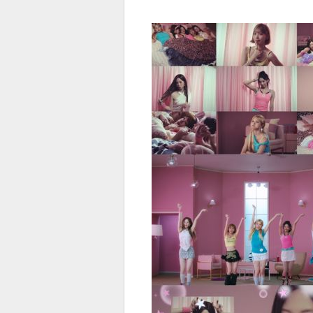
전
로그
즐겨찾기
많이 본 뉴스
최신 뉴스
연예
스포
페이
트위
댓글
밴드
네이