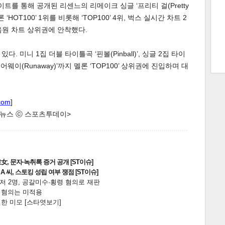
트를 통해 공개된 리센느의 리메이크 싱글 ‘프리티 걸(Pretty
 ‘HOT100’ 1위를 비롯해 ‘TOP100’ 4위, 벅스 실시간 차트 2
주요 음원 차트 상위권에 안착했다.
트 크
트 축
사
하기
보기
 미니 1집 더블 타이틀곡 ‘핀볼(Pinball)’, 싱글 2집 타이
스
‘런어웨이(Runaway)’까지 멜론 ‘TOP100’ 상위권에 진입하며 대
com
]
한 뉴스 ⓒ 스포츠투데이>
, 문자·녹취록 증거 공개 [ST이슈]
 씨, 스토킹 성립 여부 쟁점 [ST이슈]
니저 2명, 공갈미수·횡령 혐의로 재판
전 혐의는 미적용
한 미모 [스타엿보기]