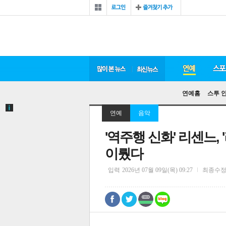
연예홈
스투 
연예
음악
'역주행 신화' 리센느, 
이뤘다
입력
2026년 07월 09일(목) 09:27
최종수
0