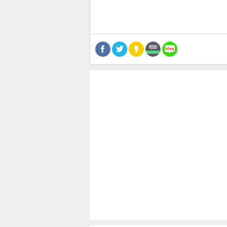
공유
유
로그