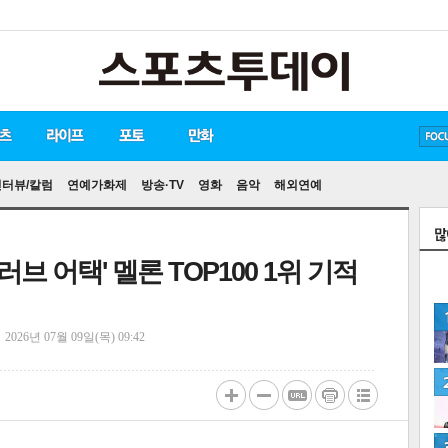
방탄소년단
손흥민
인터뷰/칼럼
연예가화제
방송·TV
영화
음악
해외연예
'러브 어택' 멜론 TOP100 1위 기적
정
2026년 07월 09일(목) 09:42