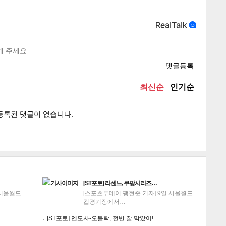
텍스
텍스
url 복
인쇄
목록
[ST포토] 리센느, 쿠팡시리즈…
 서울월드
[스포츠투데이 팽현준 기자] 9일 서울월드
컵경기장에서…
[ST포토] 멘도사-오블락, 전반 잘 막았어!