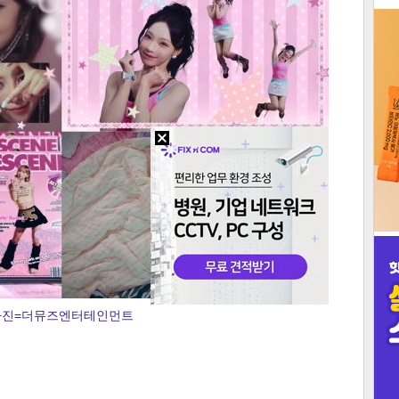
3
인
사진=더뮤즈엔터테인먼트