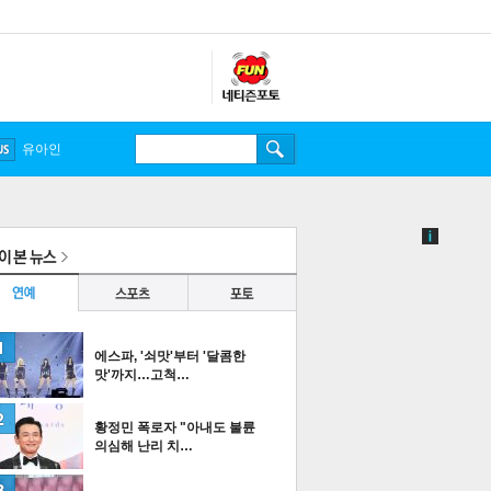
송중기
유아인
에스파, '쇠맛'부터 '달콤한
맛'까지…고척…
황정민 폭로자 "아내도 불륜
의심해 난리 치…