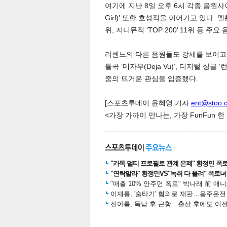
여기에 지난 8일 오후 6시 각종 음원사이
Girl)’ 또한 호성적을 이어가고 있다. 멜론
위, 지니뮤직 ‘TOP 200’ 11위 등 
스북
터 공
달기
공유
버블
리센느의 다른 음원들도 강세를 보이고 있다.
틀곡 ‘데자부(Deja Vu)’, 디지털 싱글 
중의 뜨거운 관심을 입증했다.
[스포츠투데이 윤혜영 기자
ent@stoo.
<가장 가까이 만나는, 가장 FunFun 
"카톡 멀티 프로필로 관계 은폐" 황정민 폭로女
"연락말라" 황정민VS"녹취 다 올려" 폭로녀 A
"매출 10% 안주면 폭로" 박나래 前 매
이재룡, '술타기' 혐의로 재판…음주운
진아름, 득남 후 근황…출산 후에도 여전