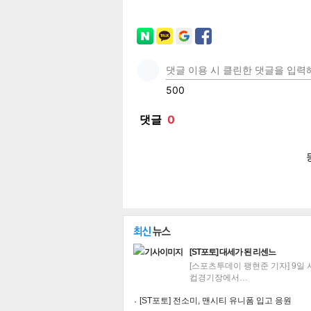
페이
트위
카카
밴드
네이
[ST포토] 대세가 된 리센느
기
[스포츠투데이 팽현준 기자] 9일
컵경기장에서…
[ST포토] 전소미, 맨시티 유니폼 입고 응원