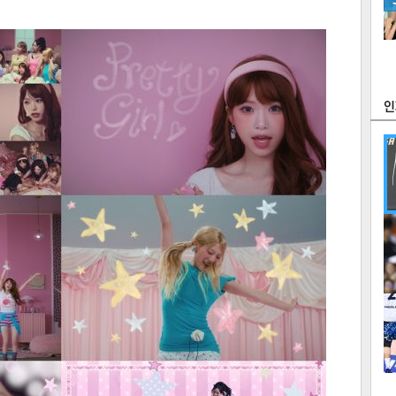
츠
라이프
포토
만화
FOC
많
연예
1
2
텍스
텍스
url 복
인쇄
목록