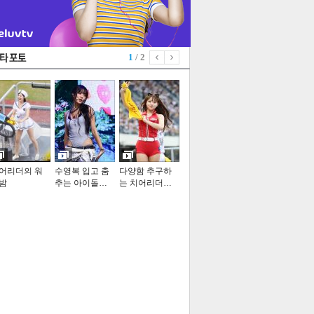
1
/ 2
어리더의 워
수영복 입고 춤
다양함 추구하
밤
추는 아이돌…
는 치어리더…