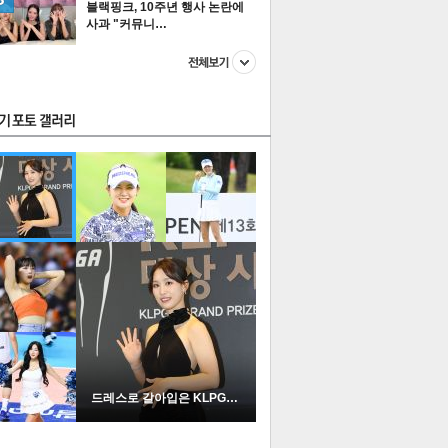
블랙핑크, 10주년 행사 논란에
사과 "커뮤니…
스투펀
US
이 본 뉴스
스포츠
포토
드레스로 갈아입은 KLPGA …