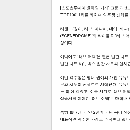
[스포츠투데이 윤혜영 기자] 그룹 리센느(R
‘TOP100’ 1위를 꿰차며 역주행 신화를
리센느(원이, 리브, 미나미, 메이, 제나)
(SCENEDROME)’의 타이틀곡 ‘러브 어
상이다.
체
인
이밖에도 ‘러브 어택’은 멜론 일간 차트 3위
일간 차트 5위, 벅스 일간 차트와 실시
이번 역주행은 멤버 원이의 개인 유튜
루와 사투리 콘셉트로 시작됐다. 유튜브
느 붐’이 일었고, 이를 계기로 ‘러브 
상승세를 이어간 ‘러브 어택’은 마침내 멜론
특히 발매된 지 약 2년이 지난 곡이 정
대표적인 역주행 사례로 주목받고 있다