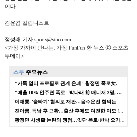
이다.
김윤겸 칼럼니스트
정성래 기자 sports@stoo.com
<가장 가까이 만나는, 가장 FunFun 한 뉴스 ⓒ 스포츠
투데이>
스투
주요뉴스
"카톡 멀티 프로필로 관계 은폐" 황정민 폭로女, 문자…
"매출 10% 안주면 폭로" 박나래 前 매니저 2명, …
이재룡, '술타기' 혐의로 재판…음주운전 혐의는 미적용…
진아름, 득남 후 근황…출산 후에도 여전한 미모 [스타…
황정민 사생활 논란의 쟁점…잇단 폭로·반박 오가는 소모…