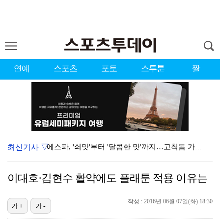
연예
스포츠
포토
스투툰
짤
최신기사 ▽
에스파, '쇠맛'부터 '달콤한 맛'까지…고척돔 가득 채…
블랙핑크, 10주년 행사 논란에 사과 "커뮤니케이션 문…
이대호·김현수 활약에도 플래툰 적용 이유는
'리그 2연패 정조준' 아스널, 뉴캐슬서 기마랑이스 영…
작성 : 2016년 06월 07일(화) 18:30
에스파, 고척돔 입성…공연 시작 40분 만에 첫 인사 …
가+
가-
'첫 승 도전' 장은수 "우승 의식하기보다 내 플레이에…