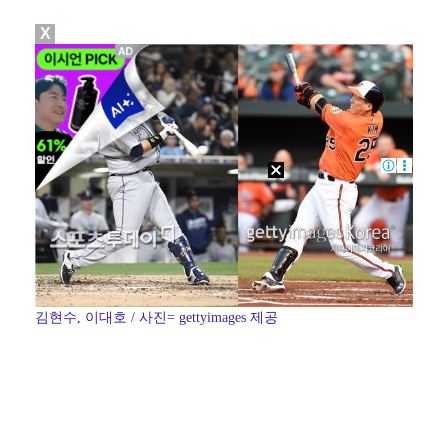
X
에스파 고척돔 공연에 반가운 얼굴…아이들 미연·트와이스…
박지민 아나운서 "발리까지 갔는데…'피의 게임2' 출연…
"언론사 대표·국회의원도"…최연청, 판사 남편까지 화려…
한국 남자배구, 중국 3-0 완파하고 동아시아선수권 결…
'서명관·야고 연속골' 울산, 동해안 더비서 포항 제압…
김현수, 이대호 / 사진= gettyimages 제공