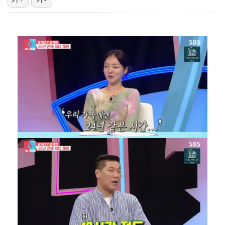
박지훈, 9월 잠실실내체육관서 앙코르 콘서트 개최
"매출 10% 안주면 폭로" 박나래 前 매니저 2명, …
"기분 맞춰주려고" 축구협회, 외국인 심판 성접대 의혹…
'나솔' 24기 옥순, 출연료 미지급 폭로 "1년 넘게…
'폭염 영향' 프로야구, 9일까지 리그 중단 결정…11…