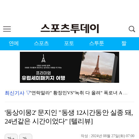
연예
스포츠
포토
스투툰
짤
최신기사 ▽
"연락말라" 황정민VS"녹취 다 올려" 폭로녀 A 씨,…
황정민 폭로자 "아들 연극 몰래 관람? 소품 준비 돕고…
'동상이몽2' 문지인 "동생 12시간동안 실종 돼,
이강인, 드디어 아틀레티코 선수단과 만났다…시메오네 감…
24년같은 시간이었다" [텔리뷰]
10주년인데 40명뿐?…블랙핑크 행사 공지에 팬심 폭발…
작성 : 2024년 08월 27일(화) 07:00
가+
가-
KBO, 기록적인 폭염으로 9일까지 리그 중단…내달 6…