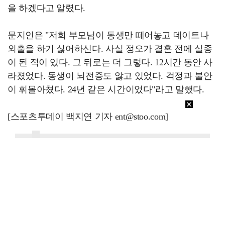
을 하겠다고 알렸다.
문지인은 "저희 부모님이 동생만 떼어놓고 데이트나
외출을 하기 싫어하신다. 사실 정오가 결혼 전에 실종
이 된 적이 있다. 그 뒤로는 더 그렇다. 12시간 동안 사
라졌었다. 동생이 뇌전증도 앓고 있었다. 걱정과 불안
이 휘몰아쳤다. 24년 같은 시간이었다"라고 말했다.
[스포츠투데이 백지연 기자 ent@stoo.com]
스투
주요뉴스
"카톡 멀티 프로필로 관계 은폐" 황정민 폭로女, 문자…
한숨 돌린 韓 극장가, 매출·관객·특수관까지 웃었다 […
이재룡, '술타기' 혐의로 재판…음주운전 혐의는 미적용…
더 강력해진 '2026 KWDA' 라인업…앰퍼샌드원·나…