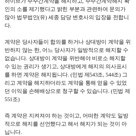
하이브가 주주간계약을 해지하고, 주주간계약해지 확
인의 소를 제기했다고 밝힌 부분과 관련하여 문의가
많아 법무법인(유) 세종 담당 변호사의 입장을 전합니
다.
계약은 당사자들이 합의를 하거나 상대방이 계약을 위
반하지 않는 한, 어느 당사자가 일방적으로 해지할 수
없습니다. 상대방이 계약을 위반해야 비로소 해지할
수 있는 권리가 생기고, 상대방에게 해지의 의사표시
를 하면 계약은 해지됩니다. (민법 제543조, 544조) 그
리고 계약을 해지하더라도 계약을 통해 얻을 수 있었
던 이익을 손해배상으로 청구할 수 있습니다. (민법 제
551조)
즉 계약은 지켜져야 하는 것이고, 어떠한 계약도 일방
적으로 해지를 선언했다고 해서 해지가 되는 것이 아
닙니다.