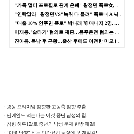
"카톡 멀티 프로필로 관계 은폐" 황정민 폭로女, 문자…
"연락말라" 황정민VS"녹취 다 올려" 폭로녀 A 씨,…
"매출 10% 안주면 폭로" 박나래 前 매니저 2명, …
이재룡, '술타기' 혐의로 재판…음주운전 혐의는 미적용…
진아름, 득남 후 근황…출산 후에도 여전한 미모 [스타…