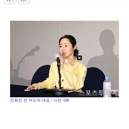
[ST포토] 미야오, 'K팝 고양이'
[ST포토] 김리안, 목표지점 정조준
[ST포토] 김리안, 멀리 가자
[ST포토] 에반, 인기폭발
[ST포토] 유재필, SBS 가요대전 썸머 블루카펫 M…
민희진 전 어도어 대표 / 사진=DB