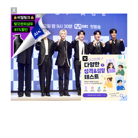
X
폭발물 지킨 안보현, '악마 교관' 정은채와 재회(재벌…
대놓고 '심판 마사지'로 결재 받기도…최종 결재권자는 …
진세연, 전속계약 종료…FA 시장 나왔다 [공식]
'1라운드 115위' 김민별, 2라운드 7타 줄이며 7…
이강인, 아틀레티코 마드리드 첫 훈련 진행…9일 맨시티…