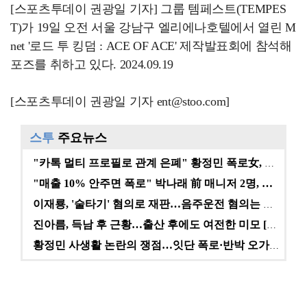
[스포츠투데이 권광일 기자] 그룹 템페스트(TEMPES
T)가 19일 오전 서울 강남구 엘리에나호텔에서 열린 M
net '로드 투 킹덤 : ACE OF ACE' 제작발표회에 참석해
포즈를 취하고 있다. 2024.09.19
[스포츠투데이 권광일 기자 ent@stoo.com]
스투
주요뉴스
"카톡 멀티 프로필로 관계 은폐" 황정민 폭로女, 문자…
"매출 10% 안주면 폭로" 박나래 前 매니저 2명, …
이재룡, '술타기' 혐의로 재판…음주운전 혐의는 미적용…
진아름, 득남 후 근황…출산 후에도 여전한 미모 [스타…
황정민 사생활 논란의 쟁점…잇단 폭로·반박 오가는 소모…