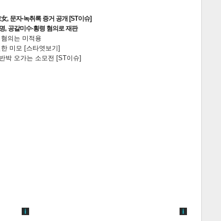
, 문자·녹취록 증거 공개 [ST이슈]
2명, 공갈미수·횡령 혐의로 재판
전 혐의는 미적용
한 미모 [스타엿보기]
박 오가는 소모전 [ST이슈]
게
소