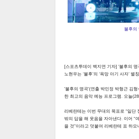
스북
터 공
달기
공유
버블
불후의 
[스포츠투데이 백지연 기자] ‘불후의 
노현우는 ‘불후’의 ‘욕망 아기 사자’ 
'불후의 명곡'(연출 박민정 박형근 김
한 최고의 음악 예능 프로그램. 오늘(28
리베란테는 이번 무대의 목표로 “일단 
밖의 답을 해 웃음을 자아낸다. 이어 
을 것”이라고 덧붙여 리베란테 표 하모