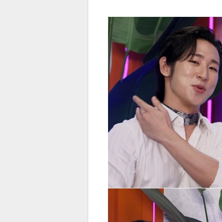
전
로그
즐겨찾기
많이 본 뉴스
최신 뉴스
연예
스포
페이
트위
댓글
밴드
네이