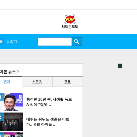
황정민 20년 팬, 사생활 폭로
A 씨에 "잘못…
데뷔는 쉬워도 생존은 어렵
다…K팝 아이돌 …