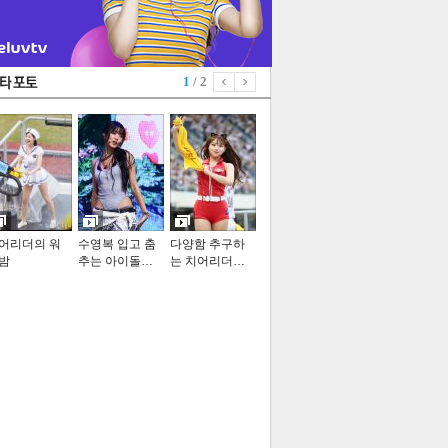
1
/ 2
어리더의 워
수영복 입고 춤
다양함 추구하
밤
추는 아이돌…
는 치어리더…