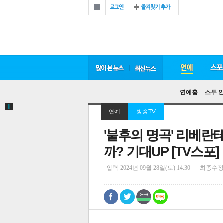
연예홈
스투 
연예
방송TV
'불후의 명곡' 리베란
까? 기대UP [TV스포]
입력
2024년 09월 28일(토) 14:30
최종수
0