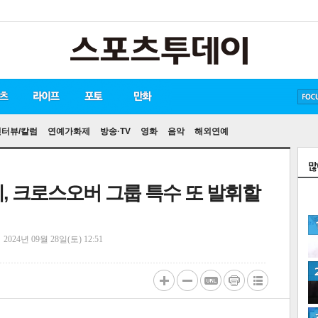
방탄소년단
손흥민
유아인
송중기
인터뷰/칼럼
연예가화제
방송·TV
영화
음악
해외연예
테, 크로스오버 그룹 특수 또 발휘할
정
2024년 09월 28일(토) 12:51